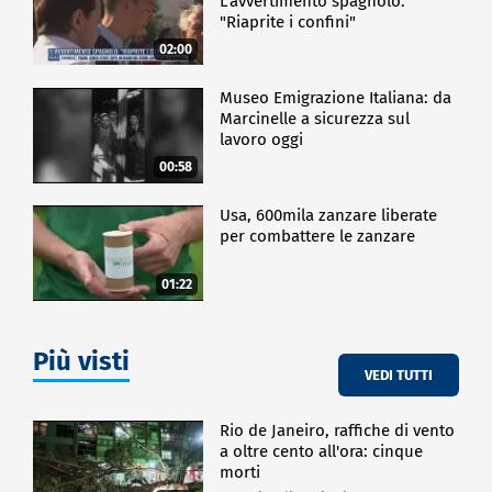
passo dopo passo - per uscire dalla crisi. È il
L'avvertimento spagnolo:
pacchetto più ampio che abbiamo elaborato
"Riaprite i confini"
congiuntamente in seno a un comitato di coalizione
02:00
dall'inizio dei negoziati di coalizione. E questo
dimostra semplicemente che la coalizione è in grado
Museo Emigrazione Italiana: da
di agire. Abbiamo bisogno di movimento, non di
Marcinelle a sicurezza sul
stagnazione", ha detto il leader dei cristiano-sociali
lavoro oggi
bavaresi.
00:58
ESTERI
Usa, 600mila zanzare liberate
per combattere le zanzare
01:22
Più visti
VEDI TUTTI
Rio de Janeiro, raffiche di vento
a oltre cento all'ora: cinque
morti