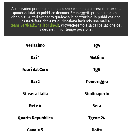
Alcuni video presenti in questa sezione sono stati presi da internet,
quindi valutati di pubblico dominio. Se i soggetti presenti in questi
video o gli autori avessero qualcosa in contrario alla pubblicazione,
basterà fare richiesta di rimozione inviando una mail a:
team_verticali@italiaonline.it
. Provvederemo alla cancellazione del
video nel minor tempo possibile.
Verissimo
Tg4
Rai 1
Mattina
Fuori dal Coro
Tg5
Rai 2
Pomeriggio
Stasera Italia
Studioaperto
Rete 4
Sera
Quarta Repubblica
Tgcom24
Canale 5
Notte