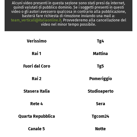
Alcuni video presenti in questa sezione sono stati presi da internet,
quindi valutati di pubblico dominio. Se i soggetti presenti in questi
video o gli autori avessero qualcosa in contrario alla pubblicazione,
basterà fare richiesta di rimozione inviando una mail a:
team_verticali@italiaonline.it
. Provvederemo alla cancellazione del
video nel minor tempo possibile.
Verissimo
Tg4
Rai 1
Mattina
Fuori dal Coro
Tg5
Rai 2
Pomeriggio
Stasera Italia
Studioaperto
Rete 4
Sera
Quarta Repubblica
Tgcom24
Canale 5
Notte