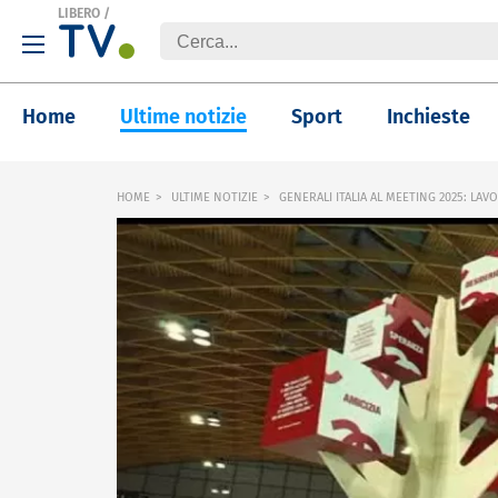
LIBERO
/
Home
Ultime notizie
Sport
Inchieste
HOME
ULTIME NOTIZIE
GENERALI ITALIA AL MEETING 2025: LAV