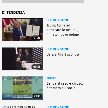
DI TENDENZA
ULTIME NOTIZIE
Trump torna ad
attaccare lo Ius Soli,
firmato nuovo ordine
01:36
esecutivo
ULTIME NOTIZIE
Uefa e Fifa è scontro
00:38
SPORT
Banda, il caso è chiuso:
è tornato sui social
01:11
ULTIME NOTIZIE