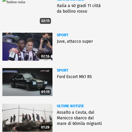
Italia a 40 gradi 11 città
da bollino rosso
02:15
SPORT
Juve, attacco super
02:16
SPORT
Ford Escort Mk1 RS
01:15
ULTIME NOTIZIE
Assalto a Ceuta, dal
Marocco sbarco dal
mare di 60mila migranti
01:29