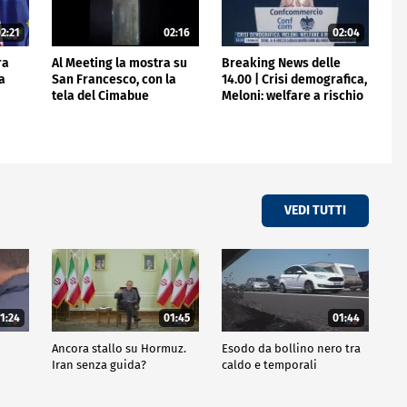
2:21
02:16
02:04
ra
Al Meeting la mostra su
Breaking News delle
ta
San Francesco, con la
14.00 | Crisi demografica,
tela del Cimabue
Meloni: welfare a rischio
VEDI TUTTI
1:24
01:45
01:44
Ancora stallo su Hormuz.
Esodo da bollino nero tra
Iran senza guida?
caldo e temporali