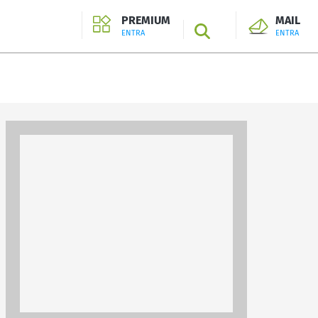
PREMIUM
MAIL
SEARCH
ENTRA
ENTRA
ENTRA