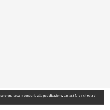
essero qualcosa in contrario alla pubblicazione, basterà fare richiesta di