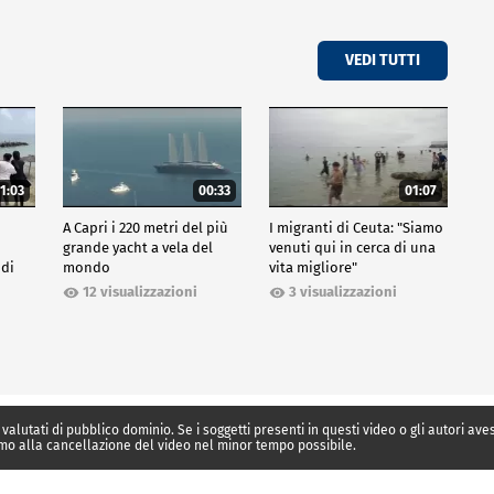
VEDI TUTTI
1:03
00:33
01:07
A Capri i 220 metri del più
I migranti di Ceuta: "Siamo
grande yacht a vela del
venuti qui in cerca di una
 di
mondo
vita migliore"
12 visualizzazioni
3 visualizzazioni
 valutati di pubblico dominio. Se i soggetti presenti in questi video o gli autori av
mo alla cancellazione del video nel minor tempo possibile.