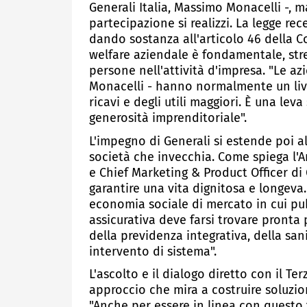
Generali Italia, Massimo Monacelli -, m
partecipazione si realizzi. La legge r
dando sostanza all'articolo 46 della Co
welfare aziendale è fondamentale, str
persone nell'attività d'impresa. "Le az
Monacelli - hanno normalmente un live
ricavi e degli utili maggiori. È una lev
generosità imprenditoriale".
L'impegno di Generali si estende poi a
società che invecchia. Come spiega l'A
e Chief Marketing & Product Officer di 
garantire una vita dignitosa e longeva
economia sociale di mercato in cui pub
assicurativa deve farsi trovare pronta 
della previdenza integrativa, della san
intervento di sistema".
L'ascolto e il dialogo diretto con il Te
approccio che mira a costruire soluzio
"Anche per essere in linea con questo 