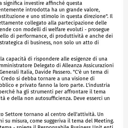
a significa investire affinché questa
ecentemente introdotta ha un grande valore,
stituzione e uno stimolo in questa direzione". Il
ettamente collegato alla partecipazione delle
iende con modelli di welfare evoluti - prosegue
llo di performance, di produttività e anche dei
a strategica di business, non solo un atto di
lla capacità di rispondere alle esigenze di una
mministratore Delegato di Alleanza Assicurazioni
Generali Italia, Davide Passero. "C'è un tema di
. Credo si debba tornare a una visione di
blico e privato fanno la loro parte. L'industria
perché ha gli strumenti per affrontare il tema
ità e della non autosufficienza. Deve esserci un
rzo Settore tornano al centro dell'attività. Un
ni su misura, come suggeriva il tema del Meeting.
tema - spiega il Responsabile Business Unit enti