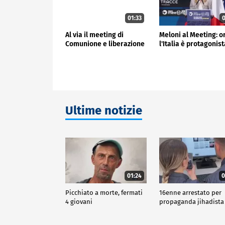
01:33
0
Al via il meeting di
Meloni al Meeting: o
Comunione e liberazione
l'Italia è protagonis
Ultime notizie
01:24
0
Picchiato a morte, fermati
16enne arrestato per
4 giovani
propaganda jihadista