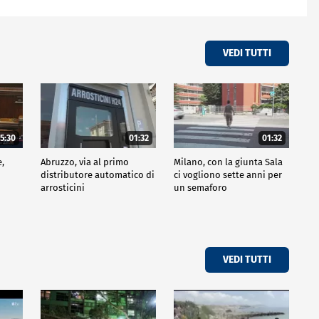
VEDI TUTTI
5:30
01:32
01:32
e,
Abruzzo, via al primo
Milano, con la giunta Sala
distributore automatico di
ci vogliono sette anni per
arrosticini
un semaforo
VEDI TUTTI