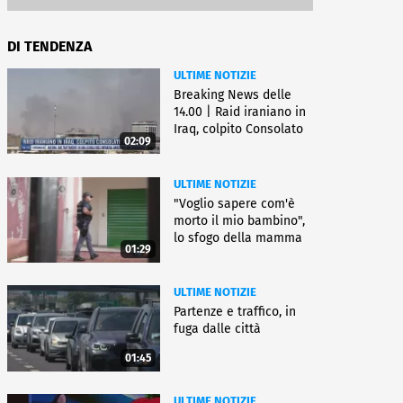
DI TENDENZA
ULTIME NOTIZIE
Breaking News delle
14.00 | Raid iraniano in
Iraq, colpito Consolato
02:09
Usa
ULTIME NOTIZIE
"Voglio sapere com'è
morto il mio bambino",
lo sfogo della mamma
01:29
ULTIME NOTIZIE
Partenze e traffico, in
fuga dalle città
01:45
ULTIME NOTIZIE