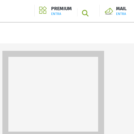
PREMIUM
MAIL
SEARCH
ENTRA
ENTRA
ENTRA