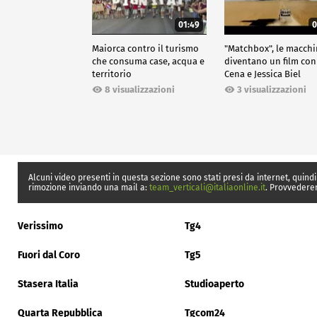
01:49
0
Maiorca contro il turismo
"Matchbox", le macch
che consuma case, acqua e
diventano un film con
territorio
Cena e Jessica Biel
8 visualizzazioni
3 visualizzazioni
Alcuni video presenti in questa sezione sono stati presi da internet, quindi
rimozione inviando una mail a:
team_verticali@italiaonline.it
. Provvedere
Verissimo
Tg4
Fuori dal Coro
Tg5
Stasera Italia
Studioaperto
Quarta Repubblica
Tgcom24