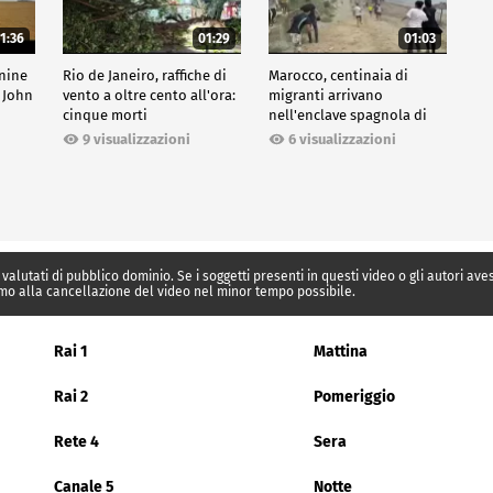
1:36
01:29
01:03
inine
Rio de Janeiro, raffiche di
Marocco, centinaia di
 John
vento a oltre cento all'ora:
migranti arrivano
cinque morti
nell'enclave spagnola di
Ceuta
9 visualizzazioni
6 visualizzazioni
 valutati di pubblico dominio. Se i soggetti presenti in questi video o gli autori av
mo alla cancellazione del video nel minor tempo possibile.
Rai 1
Mattina
Rai 2
Pomeriggio
Rete 4
Sera
Canale 5
Notte