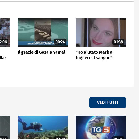
2:06
00:24
01:38
e
Il grazie di Gaza a Yamal
"Ho aiutato Mark a
lla:
togliere il sangue"
VEDI TUTTI