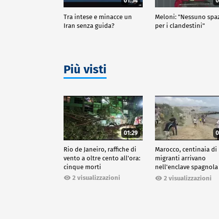
01:54
0
Tra intese e minacce un
Meloni: "Nessuno spa
Iran senza guida?
per i clandestini"
Più visti
01:29
0
Rio de Janeiro, raffiche di
Marocco, centinaia di
vento a oltre cento all'ora:
migranti arrivano
cinque morti
nell'enclave spagnola
Ceuta
2 visualizzazioni
2 visualizzazioni