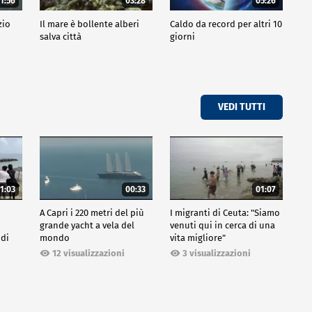
1:56
03:28
05:26
zio
Il mare è bollente alberi
Caldo da record per altri 10
salva città
giorni
VEDI TUTTI
1:03
00:33
01:07
A Capri i 220 metri del più
I migranti di Ceuta: "Siamo
grande yacht a vela del
venuti qui in cerca di una
 di
mondo
vita migliore"
12 visualizzazioni
3 visualizzazioni