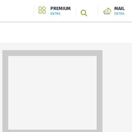
PREMIUM
MAIL
SEARCH
ENTRA
ENTRA
ENTRA