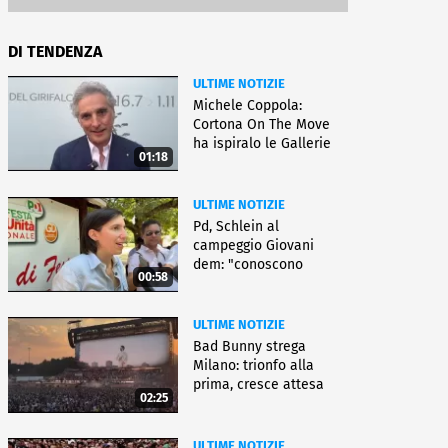
DI TENDENZA
ULTIME NOTIZIE
Michele Coppola:
Cortona On The Move
ha ispiralo le Gallerie
01:18
d'Italia
ULTIME NOTIZIE
Pd, Schlein al
campeggio Giovani
dem: "conoscono
00:58
priorità italiani"
ULTIME NOTIZIE
Bad Bunny strega
Milano: trionfo alla
prima, cresce attesa
02:25
per bis
ULTIME NOTIZIE