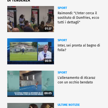
DI TENDENZA
SPORT
Raimondi: "L'Inter cerca il
sostituto di Dumfries, ecco
tutti i dettagli"
01:37
SPORT
Inter, sei pronta al bagno di
folla?
00:51
SPORT
L'allenamento di Alcaraz
con un occhio bendato
00:05
ULTIME NOTIZIE