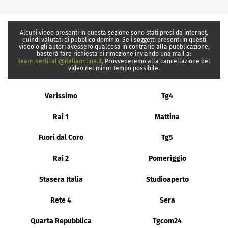
Alcuni video presenti in questa sezione sono stati presi da internet,
quindi valutati di pubblico dominio. Se i soggetti presenti in questi
video o gli autori avessero qualcosa in contrario alla pubblicazione,
basterà fare richiesta di rimozione inviando una mail a:
team_verticali@italiaonline.it
. Provvederemo alla cancellazione del
video nel minor tempo possibile.
Verissimo
Tg4
Rai 1
Mattina
Fuori dal Coro
Tg5
Rai 2
Pomeriggio
Stasera Italia
Studioaperto
Rete 4
Sera
Quarta Repubblica
Tgcom24