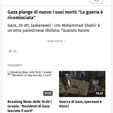
Gaza piange di nuovo i suoi morti: "La guerra è
ricominciata"
Gaza, 20 ott. (askanews) - Um Mohammad Shabir è
un'altra palestinese sfollata: "Quando hanno
annunciato la tregua, ci siamo sentiti un po' più al
sicuro e abbiamo detto: 'Grazie a Dio, la guerra è
finita e Dio proteggerà i nostri figli rimasti'. Ho perso
un martire all'inizio della guerra ed eravamo felici
24
che la guerra fosse finita. Lasciate che le persone
vivano in sicurezza, ma non c'è sicurezza. La guerra è
ricominciata. Più di cento martiri subito dopo la
SUGGERITI
tregua".
ESTERI
01:53
03:22
Breaking News delle 16.00 |
Guerra di Gaza, speranze e
Israele: "Residenti di Gaza
timori
lasciate il nord"