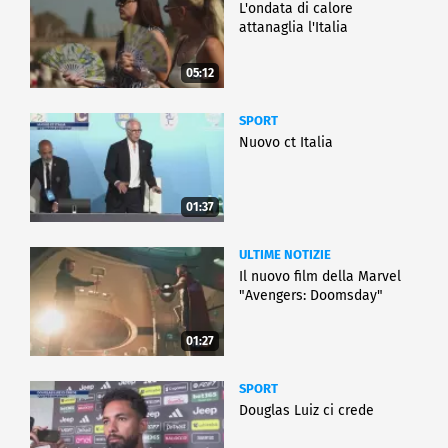
L'ondata di calore
attanaglia l'Italia
05:12
SPORT
Nuovo ct Italia
01:37
ULTIME NOTIZIE
Il nuovo film della Marvel
"Avengers: Doomsday"
01:27
SPORT
Douglas Luiz ci crede