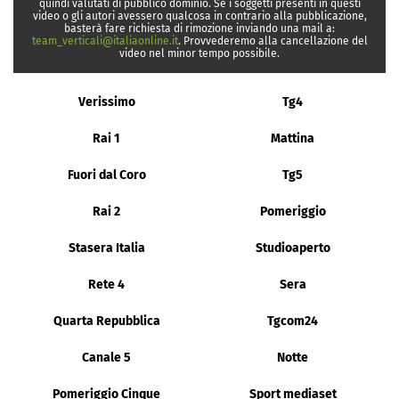
quindi valutati di pubblico dominio. Se i soggetti presenti in questi
video o gli autori avessero qualcosa in contrario alla pubblicazione,
basterà fare richiesta di rimozione inviando una mail a:
team_verticali@italiaonline.it
. Provvederemo alla cancellazione del
video nel minor tempo possibile.
Verissimo
Tg4
Rai 1
Mattina
Fuori dal Coro
Tg5
Rai 2
Pomeriggio
Stasera Italia
Studioaperto
Rete 4
Sera
Quarta Repubblica
Tgcom24
Canale 5
Notte
Pomeriggio Cinque
Sport mediaset