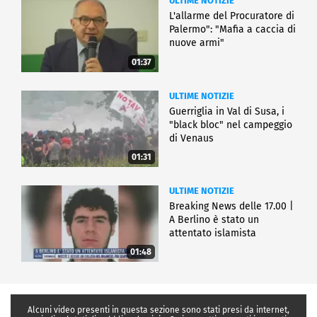
ULTIME NOTIZIE
L'allarme del Procuratore di
Palermo": "Mafia a caccia di
nuove armi"
01:37
ULTIME NOTIZIE
Guerriglia in Val di Susa, i
"black bloc" nel campeggio
di Venaus
01:31
ULTIME NOTIZIE
Breaking News delle 17.00 |
A Berlino è stato un
attentato islamista
01:48
Alcuni video presenti in questa sezione sono stati presi da internet,