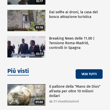
02:17
CRONACA
Dai selfie ai droni, la casa del
bosco attrazione turistica
01:18
Breaking News delle 11.00 |
Tensione Roma-Madrid,
controlli in Spagna
02:13
Più visti
VEDI TUTTI
Il pallone della "Mano de Dios"
all'asta per oltre 10 milioni
dollari
21 visualizzazioni
01:09