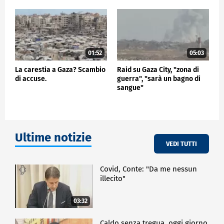
01:52
05:03
La carestia a Gaza? Scambio
Raid su Gaza City, "zona di
di accuse.
guerra", "sarà un bagno di
sangue"
Ultime notizie
VEDI TUTTI
Covid, Conte: "Da me nessun
illecito"
03:32
Caldo senza tregua, oggi giorno