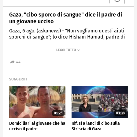
Gaza, "cibo sporco di sangue" dice il padre di
un giovane ucciso
Gaza, 6 ago. (askanews) - "Non vogliamo questi aiuti
sporchi di sangue"; lo dice Hisham Hamad, padre di
un ragazzo ucciso a Gaza mentre cercava di
procurarsi una razione degli aiuti alimentari.
All'ospedale Nasser di Khan Younis in molti piangono
e protestano: anche Saly Lotfy Hamad, zia del
44
ragazzo, e i parenti di tante altre vittime. La Striscia
di Gaza è a rischio di "carestia generalizzata"
secondo l'Onu: almeno 1373 palestinesi sono stati
SUGGERITI
uccisi dal 27 maggio "mentre cercavano cibo",
secondo l'Onu per la maggior parte da pallottole
israeliane.
CRONACA
01:25
03:38
Domiciliari al giovane che ha
Idf: sì a lanci di cibo sulla
ucciso il padre
Striscia di Gaza