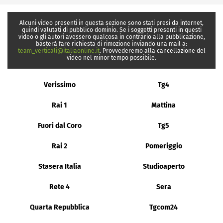
Alcuni video presenti in questa sezione sono stati presi da internet,
quindi valutati di pubblico dominio. Se i soggetti presenti in questi
video o gli autori avessero qualcosa in contrario alla pubblicazione,
basterà fare richiesta di rimozione inviando una mail a:
team_verticali@italiaonline.it
. Provvederemo alla cancellazione del
video nel minor tempo possibile.
Verissimo
Tg4
Rai 1
Mattina
Fuori dal Coro
Tg5
Rai 2
Pomeriggio
Stasera Italia
Studioaperto
Rete 4
Sera
Quarta Repubblica
Tgcom24