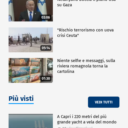
su Gaza
02:06
"Rischio terrorismo con uova
crisi Ceuta"
05:14
Niente selfie e messaggi, sulla
riviera romagnola torna la
cartolina
01:30
Più visti
VEDI TUTTI
A Capri i 220 metri del più
grande yacht a vela del mondo