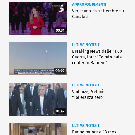
APPROFONDIMENTI
Verissimo da settembre su
Canale 5
00:31
ULTIME NOTIZIE
Breaking News delle 11.00 |
Guerra, Iran: "Colpito data
center in Bahrein"
02:09
ULTIME NOTIZIE
Violenze, Meloni:
"Tolleranza zero"
01:42
ULTIME NOTIZIE
Bimbo muore a 18 mesi