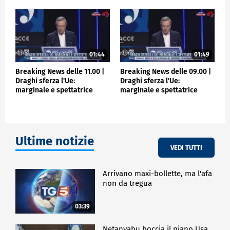
Secondo fonti mediche, citate dall'agenzia di
stampa Wafa, sono almeno 31 i palestinesi rimasti
uccisi negli attacchi lanciati dall'alba dalle forze
israeliane. Tra le vittime anche tre persone in cerca
di aiuti a Sud di Khan Younis.
01:44
01:49
Breaking News delle 11.00 |
Breaking News delle 09.00 |
ESTERI
Draghi sferza l'Ue:
Draghi sferza l'Ue:
marginale e spettatrice
marginale e spettatrice
Ultime notizie
VEDI TUTTI
Arrivano maxi-bollette, ma l'afa
non da tregua
03:39
Netanyahu boccia il piano Usa