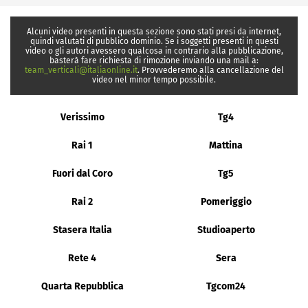
Alcuni video presenti in questa sezione sono stati presi da internet,
quindi valutati di pubblico dominio. Se i soggetti presenti in questi
video o gli autori avessero qualcosa in contrario alla pubblicazione,
basterà fare richiesta di rimozione inviando una mail a:
team_verticali@italiaonline.it
. Provvederemo alla cancellazione del
video nel minor tempo possibile.
Verissimo
Tg4
Rai 1
Mattina
Fuori dal Coro
Tg5
Rai 2
Pomeriggio
Stasera Italia
Studioaperto
Rete 4
Sera
Quarta Repubblica
Tgcom24