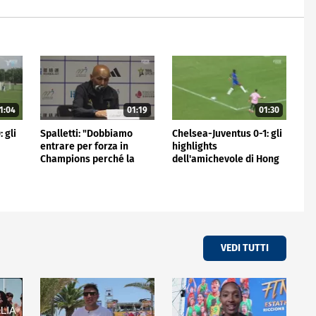
1:04
01:19
01:30
 gli
Spalletti: "Dobbiamo
Chelsea-Juventus 0-1: gli
entrare per forza in
highlights
Champions perché la
dell'amichevole di Hong
Juve non può stare fuori"
Kong
VEDI TUTTI