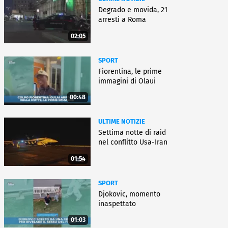
Degrado e movida, 21
arresti a Roma
02:05
SPORT
Fiorentina, le prime
immagini di Olaui
00:48
ULTIME NOTIZIE
Settima notte di raid
nel conflitto Usa-Iran
01:54
SPORT
Djokovic, momento
inaspettato
01:03