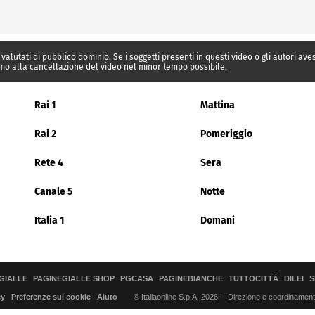
 valutati di pubblico dominio. Se i soggetti presenti in questi video o gli autori av
mo alla cancellazione del video nel minor tempo possibile.
Rai 1
Mattina
Rai 2
Pomeriggio
Rete 4
Sera
Canale 5
Notte
Italia 1
Domani
GIALLE
PAGINEGIALLE SHOP
PGCASA
PAGINEBIANCHE
TUTTOCITTÀ
DILEI
S
© Italiaonline S.p.A. 2026
Direzione e coordinamento 
cy
Preferenze sui cookie
Aiuto