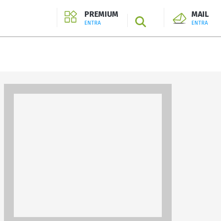
PREMIUM
MAIL
SEARCH
ENTRA
ENTRA
ENTRA