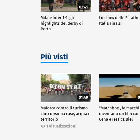
02:45
0
Milan-Inter 1-1: gli
Lo show delle Estathé
highlights del derby di
Italia Finals
Perth
Più visti
01:49
0
Maiorca contro il turismo
"Matchbox", le macch
che consuma case, acqua e
diventano un film con
territorio
Cena e Jessica Biel
1 visualizzazioni