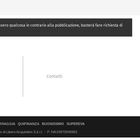
essero qualcosa in contrario alla pubblicazione, basterà fare richiesta di
Contatti
IVIAGGIA
QUIFINANZA
BUONISSIMO
SUPEREVA
di Libero Acquisition S.á r.l.
P. IVA 03970540963