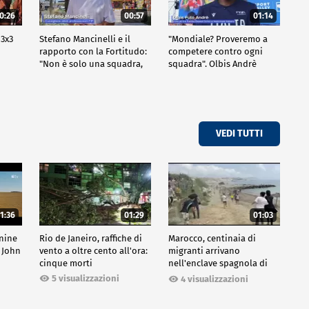
0:26
00:57
01:14
 3x3
Stefano Mancinelli e il
"Mondiale? Proveremo a
rapporto con la Fortitudo:
competere contro ogni
"Non è solo una squadra,
squadra". Olbis Andrè
ma una fede"
racconta il percorso di
avvicinamento ai prossimi
mondiali in Germania.
VEDI TUTTI
1:36
01:29
01:03
inine
Rio de Janeiro, raffiche di
Marocco, centinaia di
 John
vento a oltre cento all'ora:
migranti arrivano
cinque morti
nell'enclave spagnola di
Ceuta
5 visualizzazioni
4 visualizzazioni