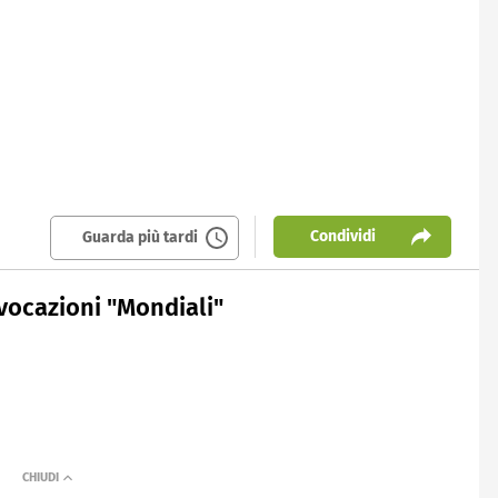
Condividi
Guarda più tardi
nvocazioni "Mondiali"