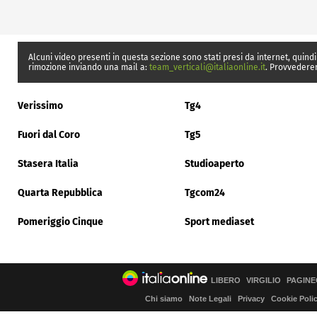
Alcuni video presenti in questa sezione sono stati presi da internet, quindi
rimozione inviando una mail a:
team_verticali@italiaonline.it
. Provvedere
Verissimo
Tg4
Fuori dal Coro
Tg5
Stasera Italia
Studioaperto
Quarta Repubblica
Tgcom24
Pomeriggio Cinque
Sport mediaset
LIBERO
VIRGILIO
PAGINE
Chi siamo
Note Legali
Privacy
Cookie Poli