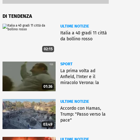
DI TENDENZA
ULTIME NOTIZIE
Italia a 40 gradi 11 città
da bollino rosso
02:15
SPORT
La prima volta ad
Anfield, l'Inter e il
miracolo Verona: la
01:36
carriera di Bagnoli
ULTIME NOTIZIE
Accordo con Hamas,
Trump: "Passo verso la
pace"
03:49
ULTIME NOTIZIE