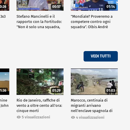
0:26
00:57
01:14
 3x3
Stefano Mancinelli e il
"Mondiale? Proveremo a
rapporto con la Fortitudo:
competere contro ogni
"Non è solo una squadra,
squadra". Olbis Andrè
ma una fede"
racconta il percorso di
avvicinamento ai prossimi
mondiali in Germania.
VEDI TUTTI
1:36
01:29
01:03
inine
Rio de Janeiro, raffiche di
Marocco, centinaia di
 John
vento a oltre cento all'ora:
migranti arrivano
cinque morti
nell'enclave spagnola di
Ceuta
5 visualizzazioni
4 visualizzazioni