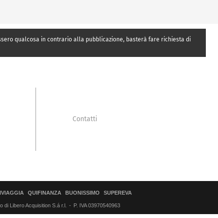
essero qualcosa in contrario alla pubblicazione, basterà fare richiesta di
Contatti
IVIAGGIA
QUIFINANZA
BUONISSIMO
SUPEREVA
di Libero Acquisition S.á r.l.
P. IVA 03970540963