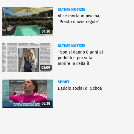
ULTIME NOTIZIE
Alice morta in piscina,
"Presto nuove regole"
01:30
ULTIME NOTIZIE
"Non si danno 8 anni ai
pedofili e poi si fa
morire in cella il
03:09
gioielliere"
SPORT
L'addio social di Ochoa
02:38