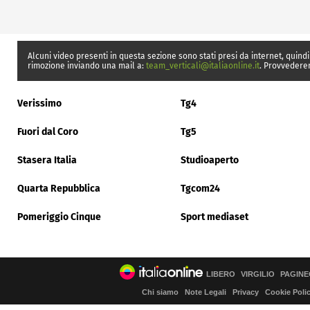
Alcuni video presenti in questa sezione sono stati presi da internet, quindi
rimozione inviando una mail a:
team_verticali@italiaonline.it
. Provvedere
Verissimo
Tg4
Fuori dal Coro
Tg5
Stasera Italia
Studioaperto
Quarta Repubblica
Tgcom24
Pomeriggio Cinque
Sport mediaset
LIBERO
VIRGILIO
PAGINE
Chi siamo
Note Legali
Privacy
Cookie Poli