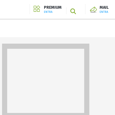
PREMIUM
MAIL
SEARCH
ENTRA
ENTRA
ENTRA