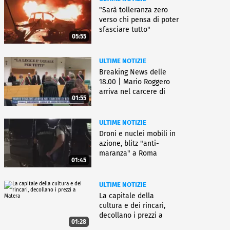
"Sarà tolleranza zero
verso chi pensa di poter
sfasciare tutto"
05:55
ULTIME NOTIZIE
Breaking News delle
18.00 | Mario Roggero
arriva nel carcere di
01:55
Bollate
ULTIME NOTIZIE
Droni e nuclei mobili in
azione, blitz "anti-
maranza" a Roma
01:45
ULTIME NOTIZIE
La capitale della
cultura e dei rincari,
decollano i prezzi a
01:28
Matera