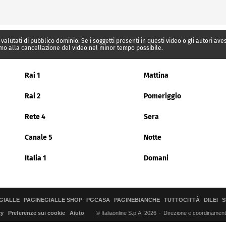
 valutati di pubblico dominio. Se i soggetti presenti in questi video o gli autori av
mo alla cancellazione del video nel minor tempo possibile.
Rai 1
Mattina
Rai 2
Pomeriggio
Rete 4
Sera
Canale 5
Notte
Italia 1
Domani
GIALLE
PAGINEGIALLE SHOP
PGCASA
PAGINEBIANCHE
TUTTOCITTÀ
DILEI
S
© Italiaonline S.p.A. 2026
Direzione e coordinamento 
cy
Preferenze sui cookie
Aiuto