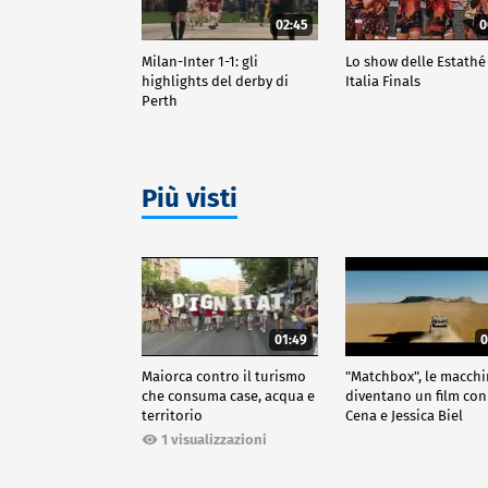
02:45
0
Milan-Inter 1-1: gli
Lo show delle Estathé
highlights del derby di
Italia Finals
Perth
Più visti
01:49
0
Maiorca contro il turismo
"Matchbox", le macch
che consuma case, acqua e
diventano un film con
territorio
Cena e Jessica Biel
1 visualizzazioni