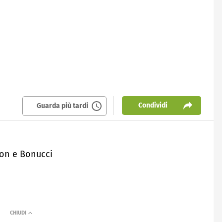
Condividi
Guarda più tardi
fon e Bonucci