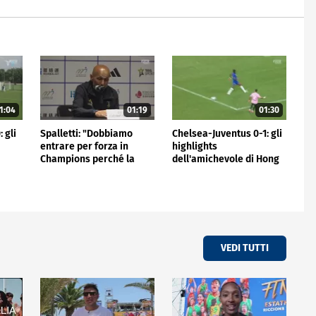
1:04
01:19
01:30
 gli
Spalletti: "Dobbiamo
Chelsea-Juventus 0-1: gli
entrare per forza in
highlights
Champions perché la
dell'amichevole di Hong
Juve non può stare fuori"
Kong
VEDI TUTTI