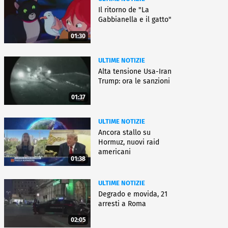
Il ritorno de "La
Gabbianella e il gatto"
01:30
ULTIME NOTIZIE
Alta tensione Usa-Iran
Trump: ora le sanzioni
01:37
ULTIME NOTIZIE
Ancora stallo su
Hormuz, nuovi raid
americani
01:38
ULTIME NOTIZIE
Degrado e movida, 21
arresti a Roma
02:05