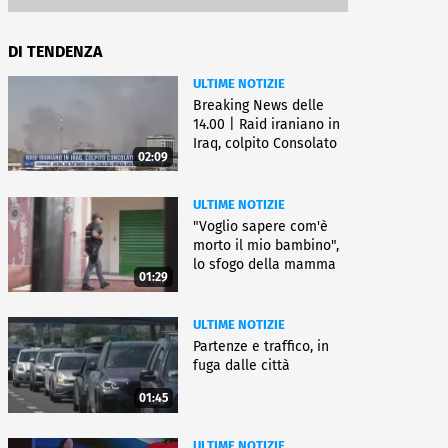
DI TENDENZA
ULTIME NOTIZIE
Breaking News delle
14.00 | Raid iraniano in
Iraq, colpito Consolato
02:09
Usa
ULTIME NOTIZIE
"Voglio sapere com'è
morto il mio bambino",
lo sfogo della mamma
01:29
ULTIME NOTIZIE
Partenze e traffico, in
fuga dalle città
01:45
ULTIME NOTIZIE