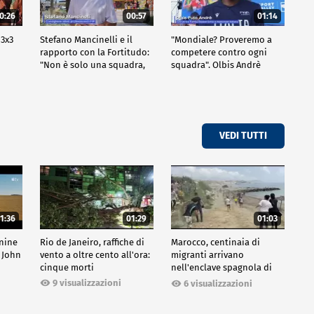
0:26
00:57
01:14
 3x3
Stefano Mancinelli e il
"Mondiale? Proveremo a
rapporto con la Fortitudo:
competere contro ogni
"Non è solo una squadra,
squadra". Olbis Andrè
ma una fede"
racconta il percorso di
avvicinamento ai prossimi
mondiali in Germania.
VEDI TUTTI
1:36
01:29
01:03
inine
Rio de Janeiro, raffiche di
Marocco, centinaia di
 John
vento a oltre cento all'ora:
migranti arrivano
cinque morti
nell'enclave spagnola di
Ceuta
9 visualizzazioni
6 visualizzazioni