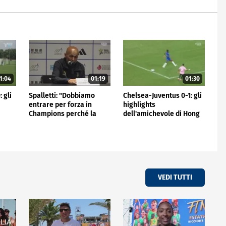
1:04
01:19
01:30
 gli
Spalletti: "Dobbiamo
Chelsea-Juventus 0-1: gli
entrare per forza in
highlights
Champions perché la
dell'amichevole di Hong
Juve non può stare fuori"
Kong
VEDI TUTTI