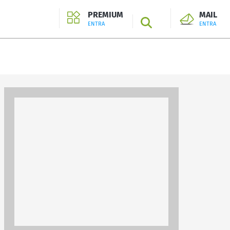
PREMIUM
MAIL
SEARCH
ENTRA
ENTRA
ENTRA