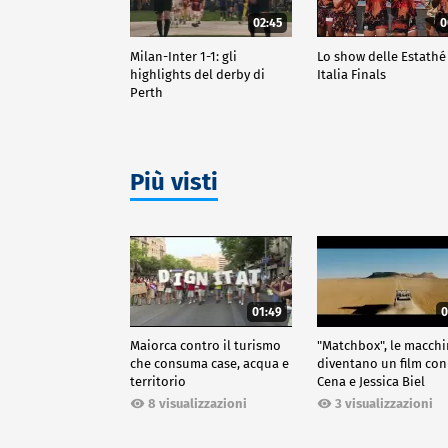
02:45
0
Milan-Inter 1-1: gli
Lo show delle Estathé
highlights del derby di
Italia Finals
Perth
Più visti
01:49
0
Maiorca contro il turismo
"Matchbox", le macch
che consuma case, acqua e
diventano un film con
territorio
Cena e Jessica Biel
8 visualizzazioni
3 visualizzazioni