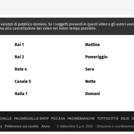
 valutati di pubblico dominio. Se i soggetti presenti in questi video o gli autori av
mo alla cancellazione del video nel minor tempo possibile.
Rai 1
Mattina
Rai 2
Pomeriggio
Rete 4
Sera
Canale 5
Notte
Italia 1
Domani
GIALLE
PAGINEGIALLE SHOP
PGCASA
PAGINEBIANCHE
TUTTOCITTÀ
DILEI
S
© Italiaonline S.p.A. 2026
Direzione e coordinamento 
cy
Preferenze sui cookie
Aiuto