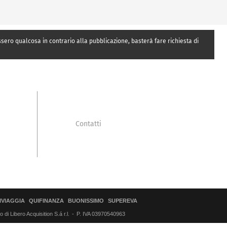
essero qualcosa in contrario alla pubblicazione, basterà fare richiesta di
Contatti
IVIAGGIA
QUIFINANZA
BUONISSIMO
SUPEREVA
di Libero Acquisition S.á r.l.
P. IVA 03970540963