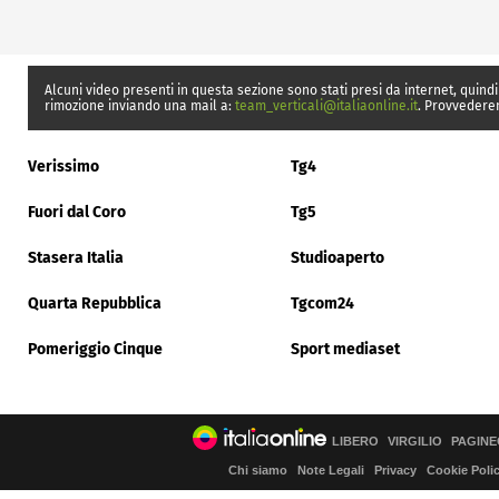
Alcuni video presenti in questa sezione sono stati presi da internet, quindi
rimozione inviando una mail a:
team_verticali@italiaonline.it
. Provvedere
Verissimo
Tg4
Fuori dal Coro
Tg5
Stasera Italia
Studioaperto
Quarta Repubblica
Tgcom24
Pomeriggio Cinque
Sport mediaset
LIBERO
VIRGILIO
PAGINE
Chi siamo
Note Legali
Privacy
Cookie Poli