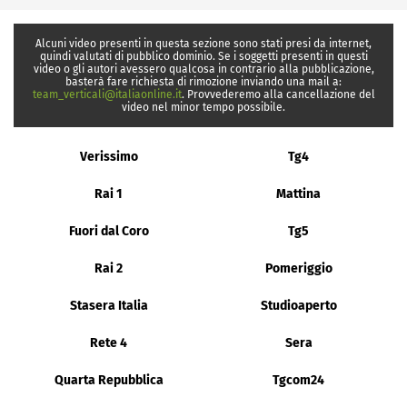
Alcuni video presenti in questa sezione sono stati presi da internet,
quindi valutati di pubblico dominio. Se i soggetti presenti in questi
video o gli autori avessero qualcosa in contrario alla pubblicazione,
basterà fare richiesta di rimozione inviando una mail a:
team_verticali@italiaonline.it
. Provvederemo alla cancellazione del
video nel minor tempo possibile.
Verissimo
Tg4
Rai 1
Mattina
Fuori dal Coro
Tg5
Rai 2
Pomeriggio
Stasera Italia
Studioaperto
Rete 4
Sera
Quarta Repubblica
Tgcom24