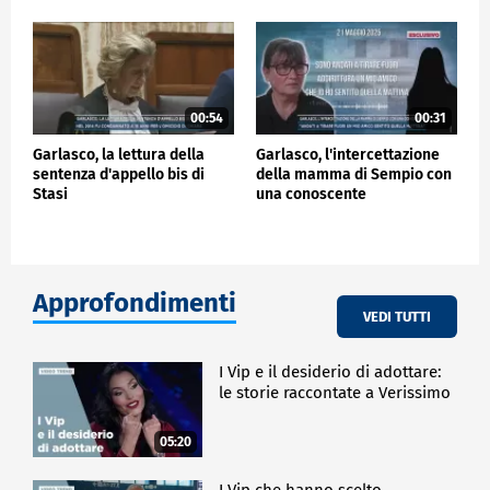
00:54
00:31
Garlasco, la lettura della
Garlasco, l'intercettazione
sentenza d'appello bis di
della mamma di Sempio con
Stasi
una conoscente
Approfondimenti
VEDI TUTTI
I Vip e il desiderio di adottare:
le storie raccontate a Verissimo
05:20
I Vip che hanno scelto