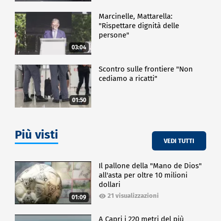
Marcinelle, Mattarella:
"Rispettare dignità delle
persone"
03:04
Scontro sulle frontiere "Non
cediamo a ricatti"
01:50
Più visti
VEDI TUTTI
Il pallone della "Mano de Dios"
all'asta per oltre 10 milioni
dollari
21 visualizzazioni
01:09
A Capri i 220 metri del più