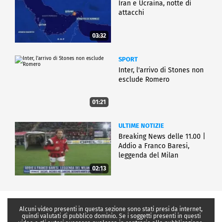
Iran e Ucraina, notte di
attacchi
03:32
SPORT
Inter, l'arrivo di Stones non
esclude Romero
01:21
ULTIME NOTIZIE
Breaking News delle 11.00 |
Addio a Franco Baresi,
leggenda del Milan
02:13
Alcuni video presenti in questa sezione sono stati presi da internet,
quindi valutati di pubblico dominio. Se i soggetti presenti in questi