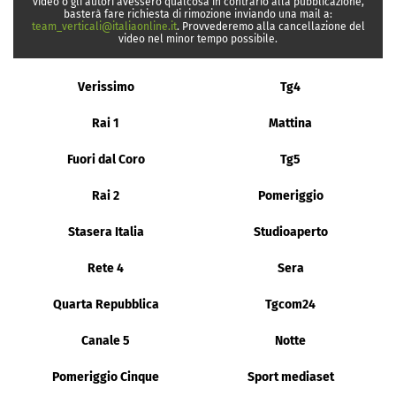
video o gli autori avessero qualcosa in contrario alla pubblicazione,
basterà fare richiesta di rimozione inviando una mail a:
team_verticali@italiaonline.it
. Provvederemo alla cancellazione del
video nel minor tempo possibile.
Verissimo
Tg4
Rai 1
Mattina
Fuori dal Coro
Tg5
Rai 2
Pomeriggio
Stasera Italia
Studioaperto
Rete 4
Sera
Quarta Repubblica
Tgcom24
Canale 5
Notte
Pomeriggio Cinque
Sport mediaset