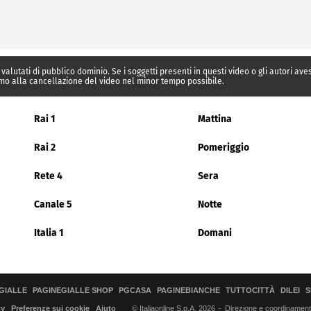
 valutati di pubblico dominio. Se i soggetti presenti in questi video o gli autori av
mo alla cancellazione del video nel minor tempo possibile.
Rai 1
Mattina
Rai 2
Pomeriggio
Rete 4
Sera
Canale 5
Notte
Italia 1
Domani
GIALLE
PAGINEGIALLE SHOP
PGCASA
PAGINEBIANCHE
TUTTOCITTÀ
DILEI
S
© Italiaonline S.p.A. 2026
Direzione e coordinamento 
cy
Preferenze sui cookie
Aiuto