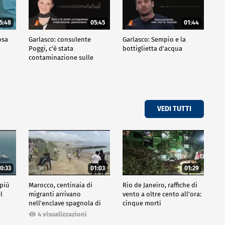
5:48
05:45
01:44
osa
Garlasco: consulente
Garlasco: Sempio e la
Poggi, c'è stata
bottiglietta d'acqua
contaminazione sulle
unghie?
VEDI TUTTI
0:33
01:03
01:29
 più
Marocco, centinaia di
Rio de Janeiro, raffiche di
l
migranti arrivano
vento a oltre cento all'ora:
nell'enclave spagnola di
cinque morti
Ceuta
4 visualizzazioni