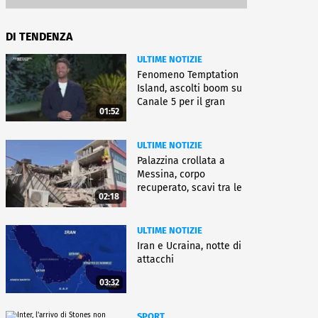
DI TENDENZA
ULTIME NOTIZIE
Fenomeno Temptation
Island, ascolti boom su
Canale 5 per il gran
01:52
finale
ULTIME NOTIZIE
Palazzina crollata a
Messina, corpo
recuperato, scavi tra le
02:18
macerie
ULTIME NOTIZIE
Iran e Ucraina, notte di
attacchi
03:32
SPORT