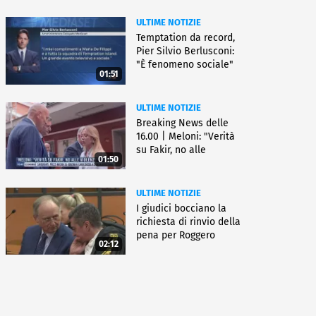
ULTIME NOTIZIE
Temptation da record,
Pier Silvio Berlusconi:
"È fenomeno sociale"
01:51
ULTIME NOTIZIE
Breaking News delle
16.00 | Meloni: "Verità
su Fakir, no alle
01:50
violenze"
ULTIME NOTIZIE
I giudici bocciano la
richiesta di rinvio della
pena per Roggero
02:12