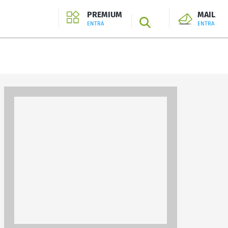
PREMIUM
MAIL
SEARCH
ENTRA
ENTRA
ENTRA