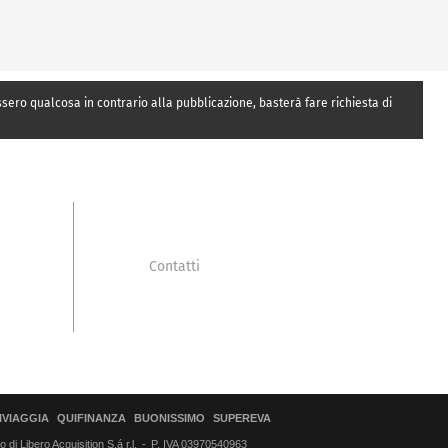
essero qualcosa in contrario alla pubblicazione, basterà fare richiesta di
Contatti
IVIAGGIA
QUIFINANZA
BUONISSIMO
SUPEREVA
di Libero Acquisition S.á r.l.
P. IVA 03970540963