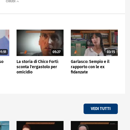
1:51
05:27
03:15
rso
La storia di Chico Forti:
Garlasco: Sempio e il
sconta l'ergastolo per
rapporto con le ex
omicidio
fidanzate
VEDI TUTTI