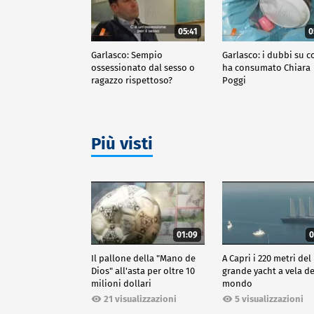
05:41
0
Garlasco: Sempio
Garlasco: i dubbi su c
ossessionato dal sesso o
ha consumato Chiara
ragazzo rispettoso?
Poggi
Più visti
01:09
0
Il pallone della "Mano de
A Capri i 220 metri del
Dios" all'asta per oltre 10
grande yacht a vela de
milioni dollari
mondo
21 visualizzazioni
5 visualizzazioni