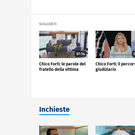
SUGGERITI
07:14
0
Chico Forti: le parole del
Chico Forti: il perco
fratello della vittima
giudiziario
Inchieste