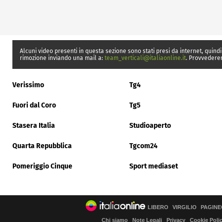
Alcuni video presenti in questa sezione sono stati presi da internet, quindi
rimozione inviando una mail a:
team_verticali@italiaonline.it
. Provvedere
Verissimo
Tg4
Fuori dal Coro
Tg5
Stasera Italia
Studioaperto
Quarta Repubblica
Tgcom24
Pomeriggio Cinque
Sport mediaset
LIBERO
VIRGILIO
PAGINE
Chi siamo
Note Legali
Privacy
Cookie Poli