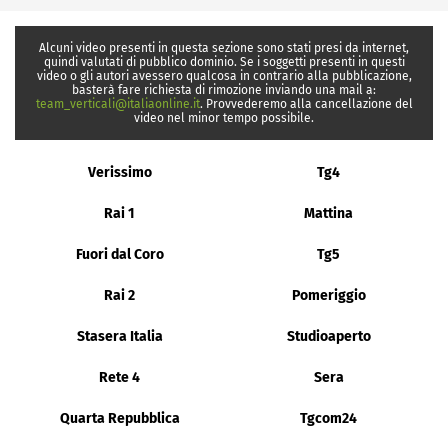
Alcuni video presenti in questa sezione sono stati presi da internet,
quindi valutati di pubblico dominio. Se i soggetti presenti in questi
video o gli autori avessero qualcosa in contrario alla pubblicazione,
basterà fare richiesta di rimozione inviando una mail a:
team_verticali@italiaonline.it
. Provvederemo alla cancellazione del
video nel minor tempo possibile.
Verissimo
Tg4
Rai 1
Mattina
Fuori dal Coro
Tg5
Rai 2
Pomeriggio
Stasera Italia
Studioaperto
Rete 4
Sera
Quarta Repubblica
Tgcom24