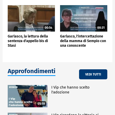
00:54
00:31
Garlasco, la lettura della
Garlasco, l'intercettazione
sentenza d'appello bis di
della mamma di Sempio con
Stasi
una conoscente
Approfondimenti
VEDI TUTTI
I Vip che hanno scelto
l'adozione
05:19
I Vip ricordano la vittoria ai