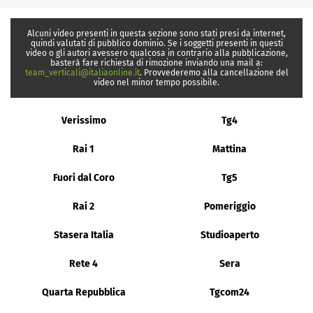
Alcuni video presenti in questa sezione sono stati presi da internet,
quindi valutati di pubblico dominio. Se i soggetti presenti in questi
video o gli autori avessero qualcosa in contrario alla pubblicazione,
basterà fare richiesta di rimozione inviando una mail a:
team_verticali@italiaonline.it
. Provvederemo alla cancellazione del
video nel minor tempo possibile.
Verissimo
Tg4
Rai 1
Mattina
Fuori dal Coro
Tg5
Rai 2
Pomeriggio
Stasera Italia
Studioaperto
Rete 4
Sera
Quarta Repubblica
Tgcom24