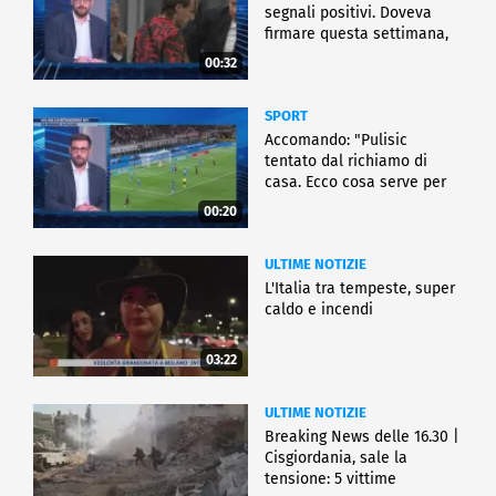
segnali positivi. Doveva
firmare questa settimana,
ma..."
00:32
SPORT
Accomando: "Pulisic
tentato dal richiamo di
casa. Ecco cosa serve per
partire"
00:20
ULTIME NOTIZIE
L'Italia tra tempeste, super
caldo e incendi
03:22
ULTIME NOTIZIE
Breaking News delle 16.30 |
Cisgiordania, sale la
tensione: 5 vittime