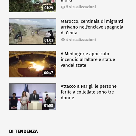
morti
5 visualizzazioni
01:29
Marocco, centinaia di migranti
arrivano nell'enclave spagnola
di Ceuta
4 visualizzazioni
01:03
A Medjugorje appiccato
incendio all'altare e statue
vandalizzate
00:47
Attacco a Parigi, le persone
ferite a coltellate sono tre
donne
01:08
DI TENDENZA