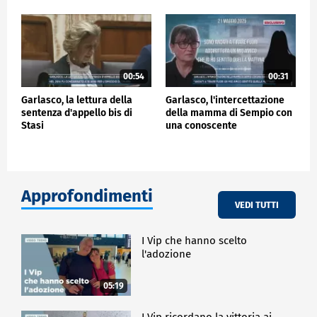
00:54
00:31
Garlasco, la lettura della
Garlasco, l'intercettazione
sentenza d'appello bis di
della mamma di Sempio con
Stasi
una conoscente
Approfondimenti
VEDI TUTTI
I Vip che hanno scelto
l'adozione
05:19
I Vip ricordano la vittoria ai