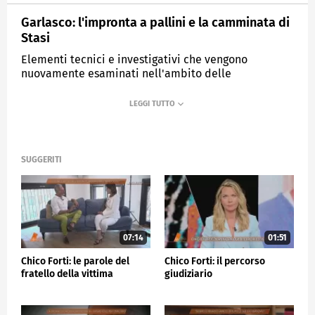
Garlasco: l'impronta a pallini e la camminata di
Stasi
Elementi tecnici e investigativi che vengono
nuovamente esaminati nell'ambito delle
ricostruzioni legate al delitto di Chiara Poggi.
MEDIASET
QUARTO GRADO
SUGGERITI
07:14
01:51
Chico Forti: le parole del
Chico Forti: il percorso
fratello della vittima
giudiziario