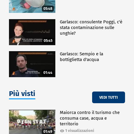
05:48
Garlasco: consulente Poggi, c'è
stata contaminazione sulle
unghie?
05:45
Garlasco: Sempio e la
bottiglietta d'acqua
01:44
Più visti
VEDI TUTTI
Maiorca contro il turismo che
consuma case, acqua e
territorio
1 visualizzazioni
01:49