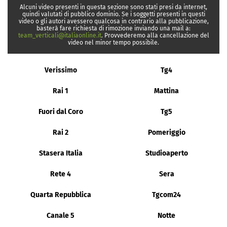
Alcuni video presenti in questa sezione sono stati presi da internet,
quindi valutati di pubblico dominio. Se i soggetti presenti in questi
video o gli autori avessero qualcosa in contrario alla pubblicazione,
basterà fare richiesta di rimozione inviando una mail a:
team_verticali@italiaonline.it
. Provvederemo alla cancellazione del
video nel minor tempo possibile.
Verissimo
Tg4
Rai 1
Mattina
Fuori dal Coro
Tg5
Rai 2
Pomeriggio
Stasera Italia
Studioaperto
Rete 4
Sera
Quarta Repubblica
Tgcom24
Canale 5
Notte