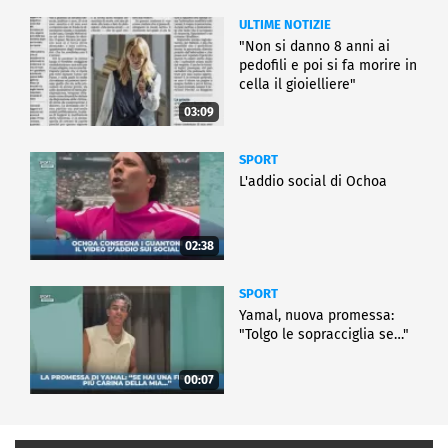
ULTIME NOTIZIE
"Non si danno 8 anni ai
pedofili e poi si fa morire in
cella il gioielliere"
03:09
SPORT
L'addio social di Ochoa
02:38
SPORT
Yamal, nuova promessa:
"Tolgo le sopracciglia se…"
00:07