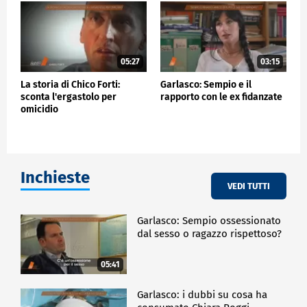
05:27
03:15
La storia di Chico Forti:
Garlasco: Sempio e il
sconta l'ergastolo per
rapporto con le ex fidanzate
omicidio
Inchieste
VEDI TUTTI
Garlasco: Sempio ossessionato
dal sesso o ragazzo rispettoso?
05:41
Garlasco: i dubbi su cosa ha