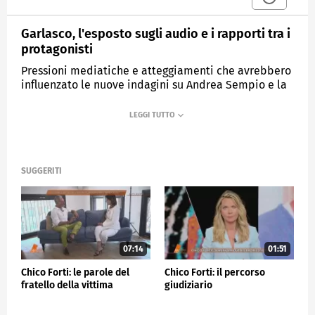
Garlasco, l'esposto sugli audio e i rapporti tra i
protagonisti
Pressioni mediatiche e atteggiamenti che avrebbero
influenzato le nuove indagini su Andrea Sempio e la
morte di Chiara Poggi: questi gli elementi evidenziati
nell'esposto presentato dalla giornalista Chiara
Ingrosso alla Procura Generale di Milano lo scorso 22
aprile.
SUGGERITI
MEDIASET
QUARTO GRADO
07:14
01:51
Chico Forti: le parole del
Chico Forti: il percorso
fratello della vittima
giudiziario