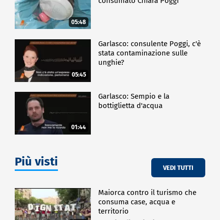
consumato Chiara Poggi
05:48
Garlasco: consulente Poggi, c'è
stata contaminazione sulle
unghie?
05:45
Garlasco: Sempio e la
bottiglietta d'acqua
01:44
Più visti
VEDI TUTTI
Maiorca contro il turismo che
consuma case, acqua e
territorio