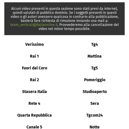
Alcuni video presenti in questa sezione sono stati presi da internet,
quindi valutati di pubblico dominio. Se i soggetti presenti in questi
video o gli autori avessero qualcosa in contrario alla pubblicazione,
basterà fare richiesta di rimozione inviando una mail a:
team_verticali@italiaonline.it
. Provvederemo alla cancellazione del
video nel minor tempo possibile.
Verissimo
Tg4
Rai 1
Mattina
Fuori dal Coro
Tg5
Rai 2
Pomeriggio
Stasera Italia
Studioaperto
Rete 4
Sera
Quarta Repubblica
Tgcom24
Canale 5
Notte