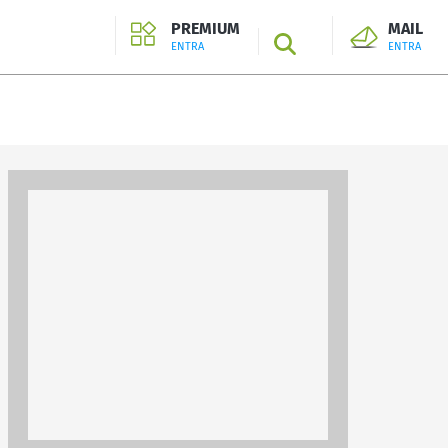
PREMIUM
MAIL
SEARCH
ENTRA
ENTRA
ENTRA