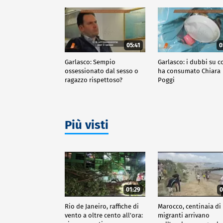
05:41
0
Garlasco: Sempio
Garlasco: i dubbi su c
ossessionato dal sesso o
ha consumato Chiara
ragazzo rispettoso?
Poggi
Più visti
01:29
0
Rio de Janeiro, raffiche di
Marocco, centinaia di
vento a oltre cento all'ora:
migranti arrivano