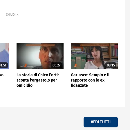
1:51
05:27
03:15
rso
La storia di Chico Forti:
Garlasco: Sempio e il
sconta l'ergastolo per
rapporto con le ex
omicidio
fidanzate
VEDI TUTTI