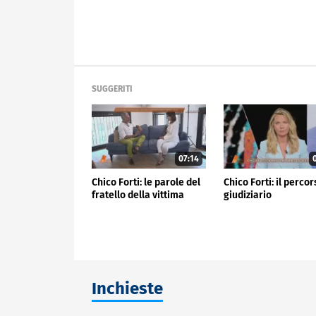
SUGGERITI
07:14
0
Chico Forti: le parole del
Chico Forti: il perco
fratello della vittima
giudiziario
Inchieste