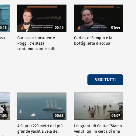
5:48
05:45
01:44
osa
Garlasco: consulente
Garlasco: Sempio e la
Poggi, c'è stata
bottiglietta d'acqua
contaminazione sulle
unghie?
VEDI TUTTI
1:03
00:33
01:07
A Capri i 220 metri del più
I migranti di Ceuta: "Siamo
grande yacht a vela del
venuti qui in cerca di una