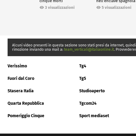
cinque morti
nell'enclave spagnola
Ceuta
3 visualizzazioni
5 visualizzazioni
Alcuni video presenti in questa sezione sono stati presi da internet, quindi
rimozione inviando una mail a:
team_verticali@italiaonline.it
. Provvedere
Verissimo
Tg4
Fuori dal Coro
Tg5
Stasera Italia
Studioaperto
Quarta Repubblica
Tgcom24
Pomeriggio Cinque
Sport mediaset