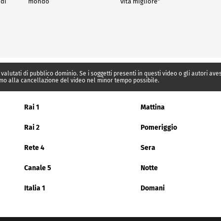
 di
mondo
vita migliore"
 valutati di pubblico dominio. Se i soggetti presenti in questi video o gli autori av
mo alla cancellazione del video nel minor tempo possibile.
Rai 1
Mattina
Rai 2
Pomeriggio
Rete 4
Sera
Canale 5
Notte
Italia 1
Domani