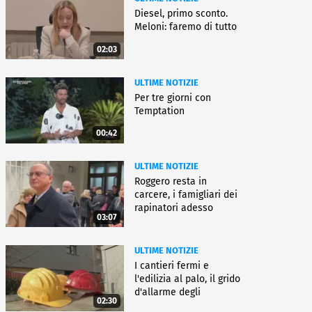
Diesel, primo sconto.
Meloni: faremo di tutto
02:03
ULTIME NOTIZIE
Per tre giorni con
Temptation
00:42
ULTIME NOTIZIE
Roggero resta in
carcere, i famigliari dei
rapinatori adesso
03:07
battono cassa
ULTIME NOTIZIE
I cantieri fermi e
l'edilizia al palo, il grido
d'allarme degli
02:30
architetti