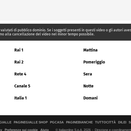
 valutati di pubblico dominio. Se i soggetti presenti in questi video o gli autori av
mo alla cancellazione del video nel minor tempo possibile.
Rai 1
Mattina
Rai 2
Pomeriggio
Rete 4
Sera
Canale 5
Notte
Italia 1
Domani
GIALLE
PAGINEGIALLE SHOP
PGCASA
PAGINEBIANCHE
TUTTOCITTÀ
DILEI
S
© Italiaonline S.p.A. 2026
Direzione e coordinamento 
cy
Preferenze sui cookie
Aiuto