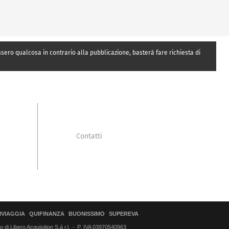
essero qualcosa in contrario alla pubblicazione, basterà fare richiesta di
Contatti
IVIAGGIA
QUIFINANZA
BUONISSIMO
SUPEREVA
di Libero Acquisition S.á r.l.
P. IVA 03970540963