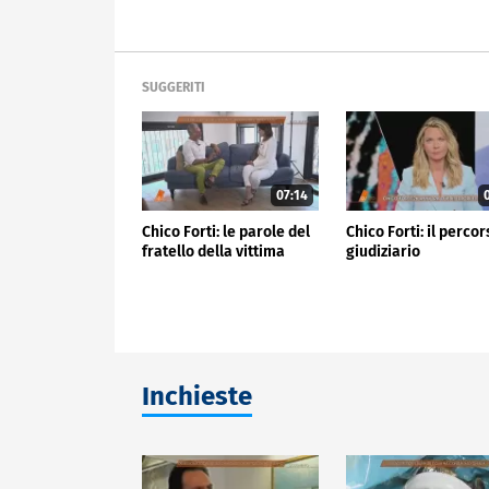
SUGGERITI
07:14
0
Chico Forti: le parole del
Chico Forti: il perco
fratello della vittima
giudiziario
Inchieste