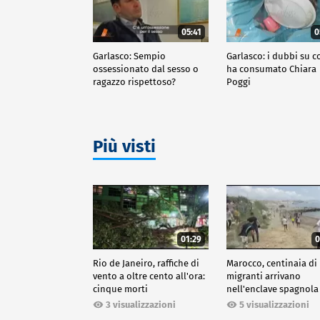
05:41
0
Garlasco: Sempio
Garlasco: i dubbi su c
ossessionato dal sesso o
ha consumato Chiara
ragazzo rispettoso?
Poggi
Più visti
01:29
0
Rio de Janeiro, raffiche di
Marocco, centinaia di
vento a oltre cento all'ora:
migranti arrivano
cinque morti
nell'enclave spagnola
Ceuta
3 visualizzazioni
5 visualizzazioni