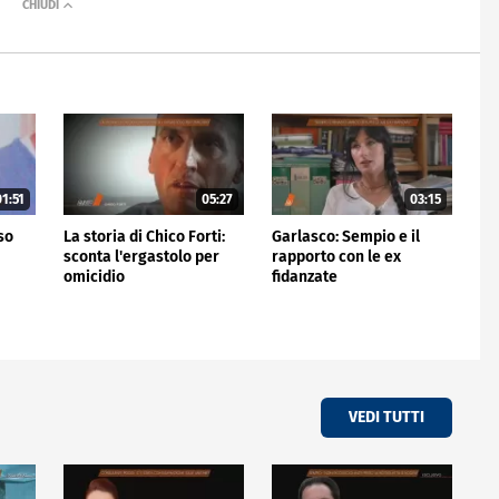
1:51
05:27
03:15
rso
La storia di Chico Forti:
Garlasco: Sempio e il
sconta l'ergastolo per
rapporto con le ex
omicidio
fidanzate
VEDI TUTTI