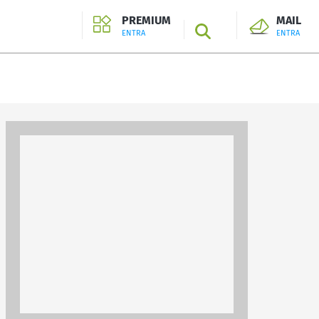
PREMIUM
MAIL
SEARCH
ENTRA
ENTRA
ENTRA