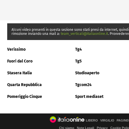
Alcuni video presenti in questa sezione sono stati presi da internet, quindi
rimozione inviando una mail a:
team_verticali@italiaonline.it
. Provvedere
Verissimo
Tg4
Fuori dal Coro
Tg5
Stasera Italia
Studioaperto
Quarta Repubblica
Tgcom24
Pomeriggio Cinque
Sport mediaset
LIBERO
VIRGILIO
PAGINE
Chi siamo
Note Legali
Privacy
Cookie Poli