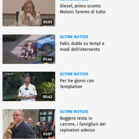
Diesel, primo sconto.
Meloni: faremo di tutto
02:03
ULTIME NOTIZIE
Fakir, dubbi su tempi e
modi dell'intervento
01:44
ULTIME NOTIZIE
Per tre giorni con
Temptation
00:42
ULTIME NOTIZIE
Roggero resta in
carcere, i famigliari dei
rapinatori adesso
03:07
battono cassa