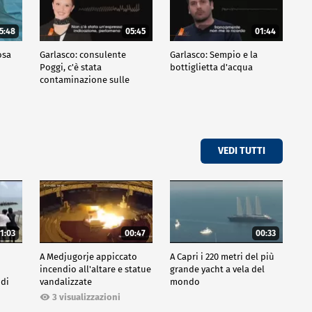
5:48
05:45
01:44
osa
Garlasco: consulente
Garlasco: Sempio e la
Poggi, c'è stata
bottiglietta d'acqua
contaminazione sulle
unghie?
VEDI TUTTI
1:03
00:47
00:33
A Medjugorje appiccato
A Capri i 220 metri del più
incendio all'altare e statue
grande yacht a vela del
 di
vandalizzate
mondo
3 visualizzazioni