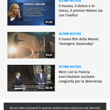
ULTIME NOTIZIE
Il trauma, il dolore e lo
stress, il premier Meloni sta
con l'orefice
01:26
ULTIME NOTIZIE
Il nuovo film della Marvel
"Avengers: Doomsday"
01:27
ULTIME NOTIZIE
Merz: con la Francia
esercitazione nucleare
congiunta per la deterrenza
00:39
Alcuni video presenti in questa sezione sono stati presi da internet,