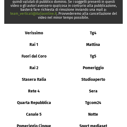
quindi valutati di pubblico dominio. Se i soggetti presenti in questi
video o gli autori avessero qualcosa in contrario alla pubblicazione,
basterà fare richiesta di rimozione inviando una mail a:
team_verticali@italiaonline.it
. Provvederemo alla cancellazione del
video nel minor tempo possibile.
Verissimo
Tg4
Rai 1
Mattina
Fuori dal Coro
Tg5
Rai 2
Pomeriggio
Stasera Italia
Studioaperto
Rete 4
Sera
Quarta Repubblica
Tgcom24
Canale 5
Notte
Pomeriggio Cinque
Sport mediaset