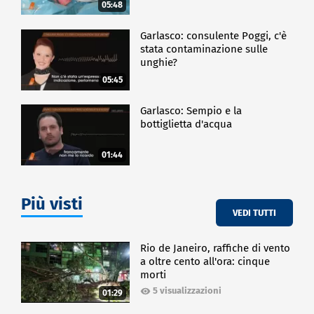
05:48
Garlasco: consulente Poggi, c'è
stata contaminazione sulle
unghie?
05:45
Garlasco: Sempio e la
bottiglietta d'acqua
01:44
Più visti
VEDI TUTTI
Rio de Janeiro, raffiche di vento
a oltre cento all'ora: cinque
morti
5 visualizzazioni
01:29