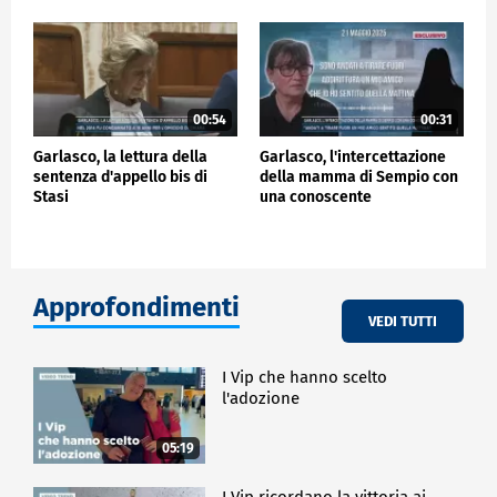
00:54
00:31
Garlasco, la lettura della
Garlasco, l'intercettazione
sentenza d'appello bis di
della mamma di Sempio con
Stasi
una conoscente
Approfondimenti
VEDI TUTTI
I Vip che hanno scelto
l'adozione
05:19
I Vip ricordano la vittoria ai