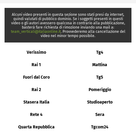
Alcuni video presenti in questa sezione sono stati presi da internet,
quindi valutati di pubblico dominio. Se i soggetti presenti in questi
video o gli autori avessero qualcosa in contrario alla pubblicazione,
basterà fare richiesta di rimozione inviando una mail a:
team_verticali@italiaonline.it
. Provvederemo alla cancellazione del
video nel minor tempo possibile.
Verissimo
Tg4
Rai 1
Mattina
Fuori dal Coro
Tg5
Rai 2
Pomeriggio
Stasera Italia
Studioaperto
Rete 4
Sera
Quarta Repubblica
Tgcom24