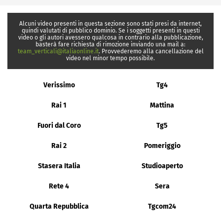
Alcuni video presenti in questa sezione sono stati presi da internet,
quindi valutati di pubblico dominio. Se i soggetti presenti in questi
video o gli autori avessero qualcosa in contrario alla pubblicazione,
basterà fare richiesta di rimozione inviando una mail a:
team_verticali@italiaonline.it
. Provvederemo alla cancellazione del
video nel minor tempo possibile.
Verissimo
Tg4
Rai 1
Mattina
Fuori dal Coro
Tg5
Rai 2
Pomeriggio
Stasera Italia
Studioaperto
Rete 4
Sera
Quarta Repubblica
Tgcom24