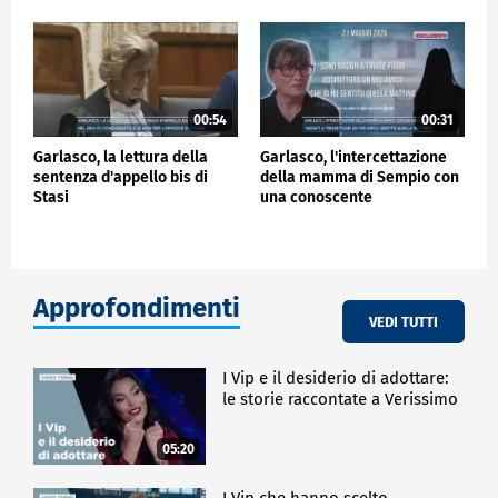
00:54
00:31
Garlasco, la lettura della
Garlasco, l'intercettazione
sentenza d'appello bis di
della mamma di Sempio con
Stasi
una conoscente
Approfondimenti
VEDI TUTTI
I Vip e il desiderio di adottare:
le storie raccontate a Verissimo
05:20
I Vip che hanno scelto