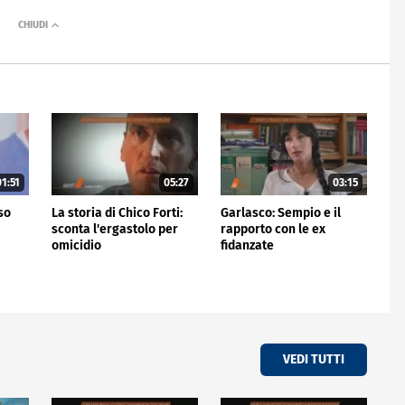
1:51
05:27
03:15
rso
La storia di Chico Forti:
Garlasco: Sempio e il
sconta l'ergastolo per
rapporto con le ex
omicidio
fidanzate
VEDI TUTTI