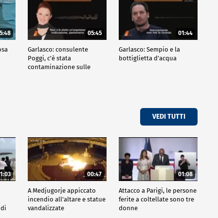
5:48
05:45
01:44
osa
Garlasco: consulente
Garlasco: Sempio e la
Poggi, c'è stata
bottiglietta d'acqua
contaminazione sulle
unghie?
VEDI TUTTI
1:03
00:47
01:08
A Medjugorje appiccato
Attacco a Parigi, le persone
incendio all'altare e statue
ferite a coltellate sono tre
 di
vandalizzate
donne