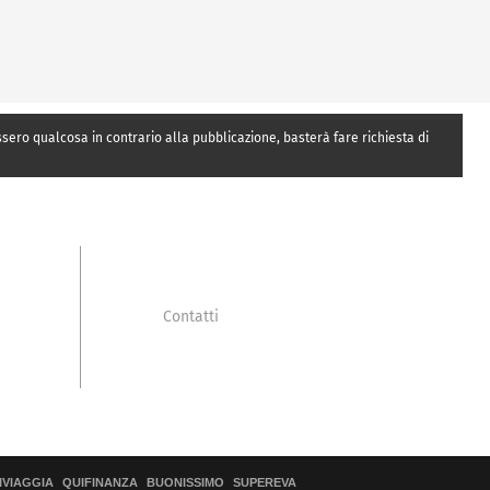
essero qualcosa in contrario alla pubblicazione, basterà fare richiesta di
Contatti
IVIAGGIA
QUIFINANZA
BUONISSIMO
SUPEREVA