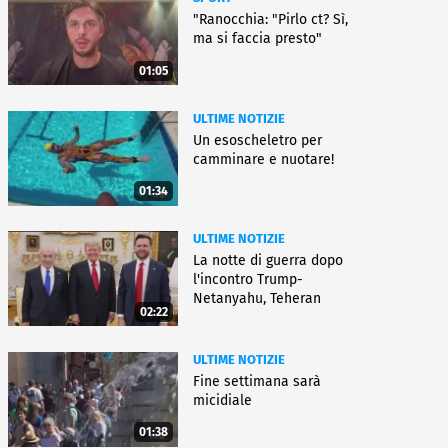
"Ranocchia: "Pirlo ct? Sì,
ma si faccia presto"
01:05
ULTIME NOTIZIE
Un esoscheletro per
camminare e nuotare!
01:34
ULTIME NOTIZIE
La notte di guerra dopo
l'incontro Trump-
Netanyahu, Teheran
02:22
all'attacco
ULTIME NOTIZIE
Fine settimana sarà
micidiale
01:38