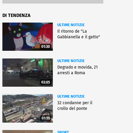
DI TENDENZA
ULTIME NOTIZIE
Il ritorno de "La
Gabbianella e il gatto"
01:30
ULTIME NOTIZIE
Degrado e movida, 21
arresti a Roma
02:05
ULTIME NOTIZIE
32 condanne per il
crollo del ponte
01:55
SPORT