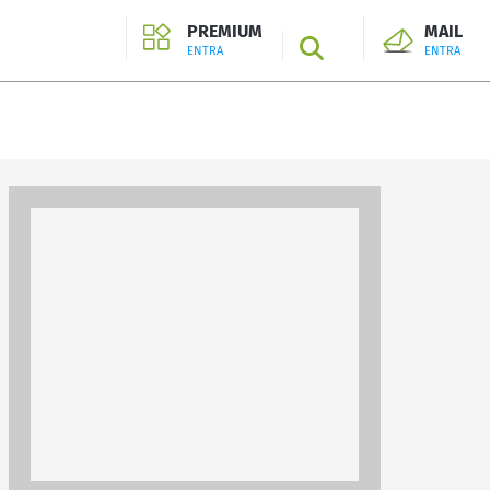
PREMIUM
MAIL
SEARCH
ENTRA
ENTRA
ENTRA