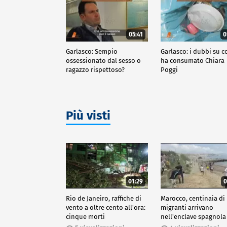
05:41
0
Garlasco: Sempio
Garlasco: i dubbi su c
ossessionato dal sesso o
ha consumato Chiara
ragazzo rispettoso?
Poggi
Più visti
01:29
0
Rio de Janeiro, raffiche di
Marocco, centinaia di
vento a oltre cento all'ora:
migranti arrivano
cinque morti
nell'enclave spagnola
Ceuta