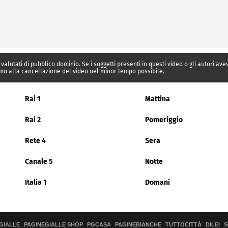
 valutati di pubblico dominio. Se i soggetti presenti in questi video o gli autori av
mo alla cancellazione del video nel minor tempo possibile.
Rai 1
Mattina
Rai 2
Pomeriggio
Rete 4
Sera
Canale 5
Notte
Italia 1
Domani
GIALLE
PAGINEGIALLE SHOP
PGCASA
PAGINEBIANCHE
TUTTOCITTÀ
DILEI
S