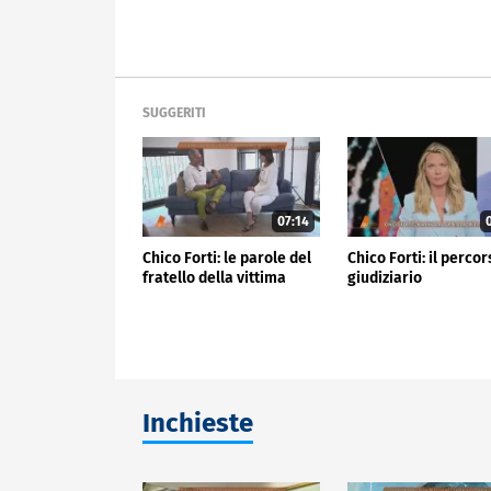
SUGGERITI
07:14
0
Chico Forti: le parole del
Chico Forti: il perco
fratello della vittima
giudiziario
Inchieste