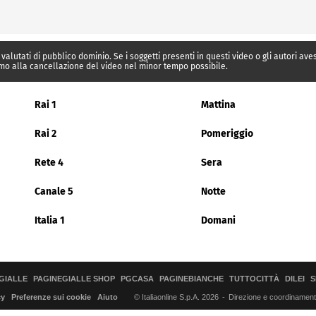
 valutati di pubblico dominio. Se i soggetti presenti in questi video o gli autori av
mo alla cancellazione del video nel minor tempo possibile.
Rai 1
Mattina
Rai 2
Pomeriggio
Rete 4
Sera
Canale 5
Notte
Italia 1
Domani
GIALLE
PAGINEGIALLE SHOP
PGCASA
PAGINEBIANCHE
TUTTOCITTÀ
DILEI
S
© Italiaonline S.p.A. 2026
Direzione e coordinamento 
cy
Preferenze sui cookie
Aiuto