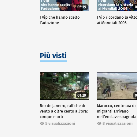
05:19
0
I Vip che hanno scelto
I Vip ricordano la vitt
l'adozione
ai Mondiali 2006
Più visti
01:29
0
Rio de Janeiro, raffiche di
Marocco, centinaia di
vento a oltre cento all'ora:
migranti arrivano
cinque morti
nell'enclave spagnola
Ceuta
5 visualizzazioni
8 visualizzazioni