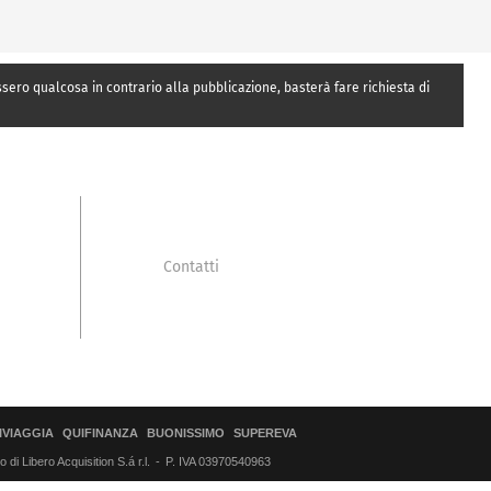
essero qualcosa in contrario alla pubblicazione, basterà fare richiesta di
Contatti
IVIAGGIA
QUIFINANZA
BUONISSIMO
SUPEREVA
di Libero Acquisition S.á r.l.
P. IVA 03970540963