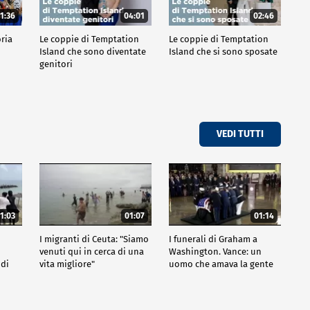
1:36
04:01
02:46
oria
Le coppie di Temptation
Le coppie di Temptation
Island che sono diventate
Island che si sono sposate
genitori
VEDI TUTTI
1:03
01:07
01:14
I migranti di Ceuta: "Siamo
I funerali di Graham a
venuti qui in cerca di una
Washington. Vance: un
 di
vita migliore"
uomo che amava la gente