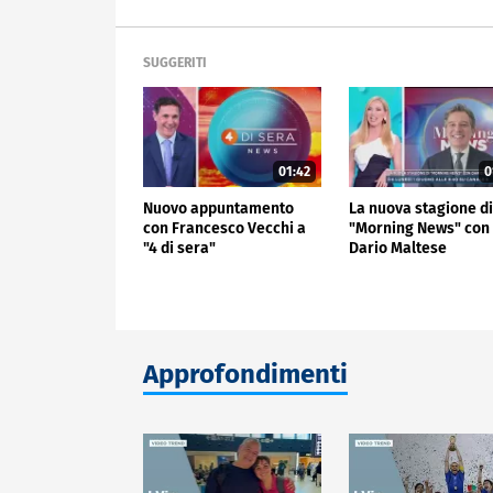
SUGGERITI
01:42
0
Nuovo appuntamento
La nuova stagione d
con Francesco Vecchi a
"Morning News" con
"4 di sera"
Dario Maltese
Approfondimenti