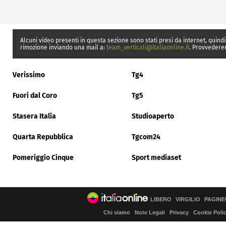
Alcuni video presenti in questa sezione sono stati presi da internet, quindi
rimozione inviando una mail a:
team_verticali@italiaonline.it
. Provvedere
Verissimo
Tg4
Fuori dal Coro
Tg5
Stasera Italia
Studioaperto
Quarta Repubblica
Tgcom24
Pomeriggio Cinque
Sport mediaset
LIBERO
VIRGILIO
PAGINE
Chi siamo
Note Legali
Privacy
Cookie Poli