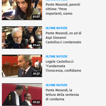
Ponte Morandi, parenti
vittime: "Pene
importanti, siamo
01:07
soddisfatti"
ULTIME NOTIZIE
Ponte Morandi, ex ad di
Aspi Giovanni
Castellucci condannato
01:43
a 12 anni
ULTIME NOTIZIE
Legale Castellucci:
"Condannata
l'innocenza, confidiamo
01:27
nell'appello"
ULTIME NOTIZIE
Ponte Morandi, la
lettura della sentenza
di condanna
01:22