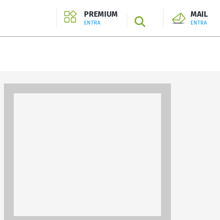
PREMIUM
MAIL
SEARCH
ENTRA
ENTRA
ENTRA