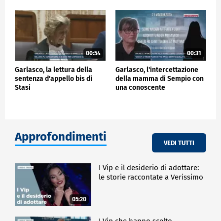
00:54
00:31
Garlasco, la lettura della
Garlasco, l'intercettazione
sentenza d'appello bis di
della mamma di Sempio con
Stasi
una conoscente
Approfondimenti
VEDI TUTTI
I Vip e il desiderio di adottare:
le storie raccontate a Verissimo
05:20
I Vip che hanno scelto