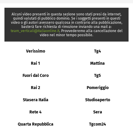
Alcuni video presenti in questa sezione sono stati presi da internet,
quindi valutati di pubblico dominio. Se i soggetti presenti in questi
video o gli autori avessero qualcosa in contrario alla pubblicazione,
basterà fare richiesta di rimozione inviando una mail a:
team_verticali@italiaonline.it
. Provvederemo alla cancellazione del
video nel minor tempo possibile.
Verissimo
Tg4
Rai 1
Mattina
Fuori dal Coro
Tg5
Rai 2
Pomeriggio
Stasera Italia
Studioaperto
Rete 4
Sera
Quarta Repubblica
Tgcom24