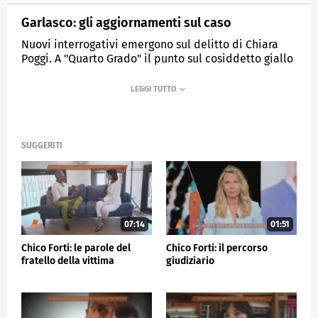
Garlasco: gli aggiornamenti sul caso
Nuovi interrogativi emergono sul delitto di Chiara
Poggi. A "Quarto Grado" il punto sul cosiddetto giallo
dei capelli e sugli ultimi elementi al centro delle
indagini e del dibattito processuale.
MEDIASET
QUARTO GRADO
SUGGERITI
07:14
01:51
Chico Forti: le parole del
Chico Forti: il percorso
fratello della vittima
giudiziario