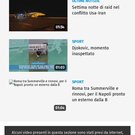
ULTIME NOTIZIE
Settima notte di raid nel
conflitto Usa-Iran
01:54
SPORT
Djokovic, momento
inaspettato
01:03
SPORT
Roma tra Summerville e
rinnovi, per il Napoli pronto
un esterno dalla B
01:04
Alcuni video presenti in questa sezione sono stati presi da internet,