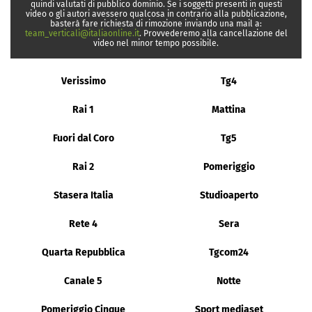
quindi valutati di pubblico dominio. Se i soggetti presenti in questi
video o gli autori avessero qualcosa in contrario alla pubblicazione,
basterà fare richiesta di rimozione inviando una mail a:
team_verticali@italiaonline.it
. Provvederemo alla cancellazione del
video nel minor tempo possibile.
Verissimo
Tg4
Rai 1
Mattina
Fuori dal Coro
Tg5
Rai 2
Pomeriggio
Stasera Italia
Studioaperto
Rete 4
Sera
Quarta Repubblica
Tgcom24
Canale 5
Notte
Pomeriggio Cinque
Sport mediaset