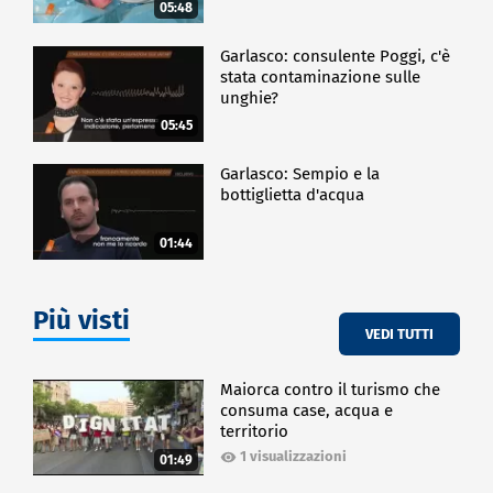
05:48
Garlasco: consulente Poggi, c'è
stata contaminazione sulle
unghie?
05:45
Garlasco: Sempio e la
bottiglietta d'acqua
01:44
Più visti
VEDI TUTTI
Maiorca contro il turismo che
consuma case, acqua e
territorio
1 visualizzazioni
01:49