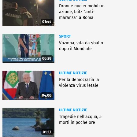
Droni e nuclei mobili in
azione, blitz "anti-
maranza" a Roma
01:44
SPORT
Vozinha, vita da sballo
dopo il Mondiale
00:28
ULTIME NOTIZIE
Per la democrazia la
violenza virus letale
04:00
ULTIME NOTIZIE
Tragedie nell'acqua, 5
morti in poche ore
01:17