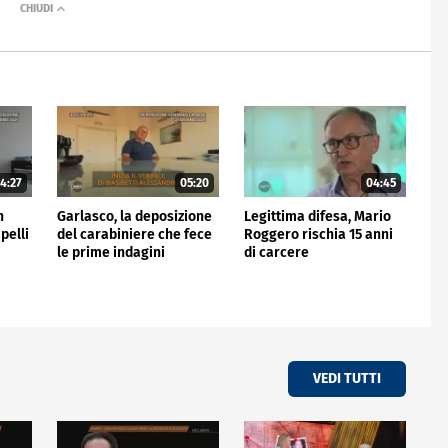
4:27
05:20
04:45
n
Garlasco, la deposizione
Legittima difesa, Mario
pelli
del carabiniere che fece
Roggero rischia 15 anni
le prime indagini
di carcere
VEDI TUTTI