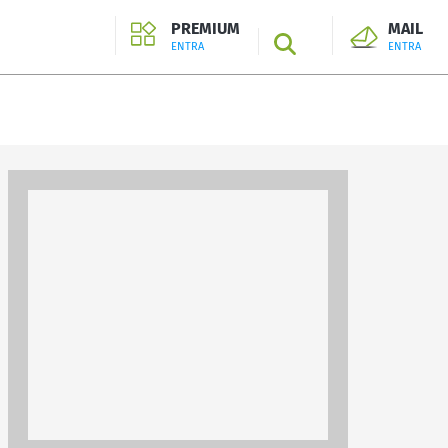
PREMIUM
MAIL
SEARCH
ENTRA
ENTRA
ENTRA