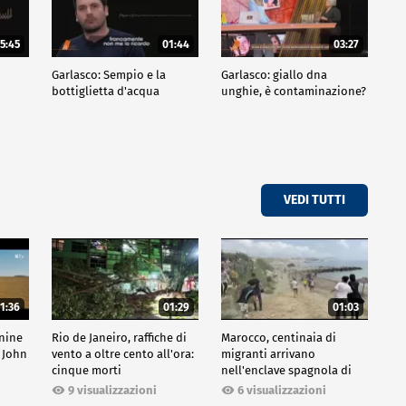
5:45
01:44
03:27
Garlasco: Sempio e la
Garlasco: giallo dna
bottiglietta d'acqua
unghie, è contaminazione?
VEDI TUTTI
1:36
01:29
01:03
inine
Rio de Janeiro, raffiche di
Marocco, centinaia di
 John
vento a oltre cento all'ora:
migranti arrivano
cinque morti
nell'enclave spagnola di
Ceuta
9 visualizzazioni
6 visualizzazioni