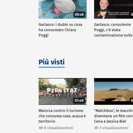
05:48
0
Garlasco: i dubbi su cosa
Garlasco: consulente
ha consumato Chiara
Poggi, c'è stata
Poggi
contaminazione sulle
unghie?
Più visti
01:49
0
Maiorca contro il turismo
"Matchbox", le macch
che consuma case, acqua e
diventano un film con
territorio
Cena e Jessica Biel
8 visualizzazioni
3 visualizzazioni