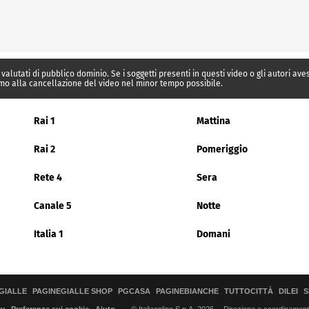
 valutati di pubblico dominio. Se i soggetti presenti in questi video o gli autori av
mo alla cancellazione del video nel minor tempo possibile.
Rai 1
Mattina
Rai 2
Pomeriggio
Rete 4
Sera
Canale 5
Notte
Italia 1
Domani
GIALLE
PAGINEGIALLE SHOP
PGCASA
PAGINEBIANCHE
TUTTOCITTÀ
DILEI
S
© Italiaonline S.p.A. 2026
Direzione e coordinamento 