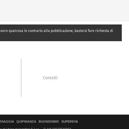
essero qualcosa in contrario alla pubblicazione, basterà fare richiesta di
Contatti
IVIAGGIA
QUIFINANZA
BUONISSIMO
SUPEREVA
di Libero Acquisition S.á r.l.
P. IVA 03970540963