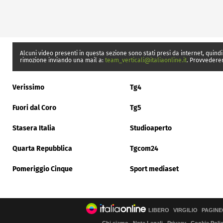
Alcuni video presenti in questa sezione sono stati presi da internet, quindi
rimozione inviando una mail a:
team_verticali@italiaonline.it
. Provvedere
Verissimo
Tg4
Fuori dal Coro
Tg5
Stasera Italia
Studioaperto
Quarta Repubblica
Tgcom24
Pomeriggio Cinque
Sport mediaset
LIBERO
VIRGILIO
PAGINE