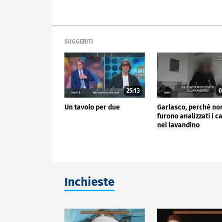
SUGGERITI
25:13
0
Un tavolo per due
Garlasco, perchè no
furono analizzati i ca
nel lavandino
Inchieste