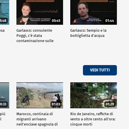
5:48
05:45
01:44
osa
Garlasco: consulente
Garlasco: Sempio e la
Poggi, c'è stata
bottiglietta d'acqua
contaminazione sulle
unghie?
VEDI TUTTI
0:33
01:03
01:29
 più
Marocco, centinaia di
Rio de Janeiro, raffiche di
l
migranti arrivano
vento a oltre cento all'ora:
nell'enclave spagnola di
cinque morti