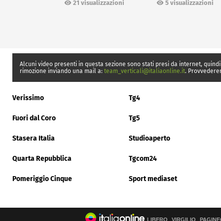
21 visualizzazioni
5 visualizzazioni
Alcuni video presenti in questa sezione sono stati presi da internet, quindi
rimozione inviando una mail a:
team_verticali@italiaonline.it
. Provvedere
Verissimo
Tg4
Fuori dal Coro
Tg5
Stasera Italia
Studioaperto
Quarta Repubblica
Tgcom24
Pomeriggio Cinque
Sport mediaset
LIBERO
VIRGILIO
PAGINE