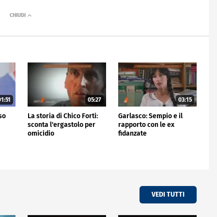
1:51
05:27
03:15
rso
La storia di Chico Forti:
Garlasco: Sempio e il
sconta l'ergastolo per
rapporto con le ex
omicidio
fidanzate
VEDI TUTTI