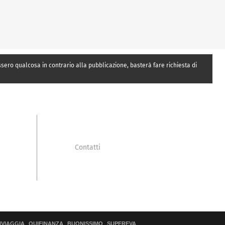
essero qualcosa in contrario alla pubblicazione, basterà fare richiesta di
Contatti
IVIAGGIA
QUIFINANZA
BUONISSIMO
SUPEREVA