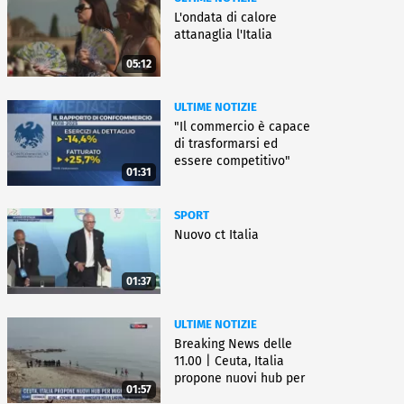
L'ondata di calore
attanaglia l'Italia
05:12
ULTIME NOTIZIE
"Il commercio è capace
di trasformarsi ed
essere competitivo"
01:31
SPORT
Nuovo ct Italia
01:37
ULTIME NOTIZIE
Breaking News delle
11.00 | Ceuta, Italia
propone nuovi hub per
01:57
migranti