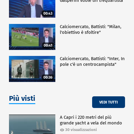
Gasperini vuole un trequartista"
00:43
Calciomercato, Battisti: "Milan,
l'obiettivo è sfoltire"
00:41
Calciomercato, Battisti: "Inter, In
pole c'è un centrocampista"
00:36
Più visti
VEDI TUTTI
A Capri i 220 metri del più
grande yacht a vela del mondo
30 visualizzazioni