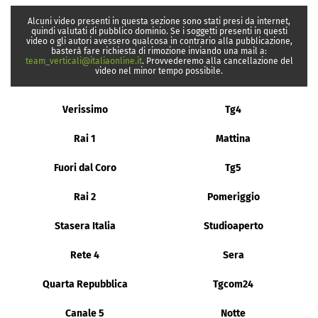
Alcuni video presenti in questa sezione sono stati presi da internet,
quindi valutati di pubblico dominio. Se i soggetti presenti in questi
video o gli autori avessero qualcosa in contrario alla pubblicazione,
basterà fare richiesta di rimozione inviando una mail a:
team_verticali@italiaonline.it
. Provvederemo alla cancellazione del
video nel minor tempo possibile.
Verissimo
Tg4
Rai 1
Mattina
Fuori dal Coro
Tg5
Rai 2
Pomeriggio
Stasera Italia
Studioaperto
Rete 4
Sera
Quarta Repubblica
Tgcom24
Canale 5
Notte