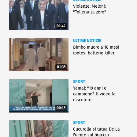
Violenze, Meloni:
"Tolleranza zero"
01:42
ULTIME NOTIZIE
Bimbo muore a 18 mesi
ipotesi batterio killer
01:35
SPORT
Yamal: "19 anni e
campione". Il video fa
discutere
00:15
SPORT
Cucurella si tatua De La
Fuente sul braccio