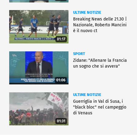
ULTIME NOTIZIE
Breaking News delle 21.30 |
Nazionale, Roberto Mancini
è il nuovo ct
01:17
SPORT
Zidane: "Allenare la Francia
un sogno che si avvera"
01:06
ULTIME NOTIZIE
Guerriglia in Val di Susa, i
"black bloc" nel campeggio
di Venaus
01:31