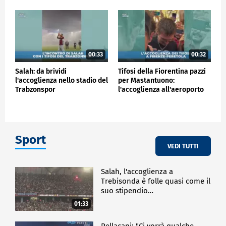
00:33
00:32
Salah: da brividi
Tifosi della Fiorentina pazzi
l'accoglienza nello stadio del
per Mastantuono:
Trabzonspor
l'accoglienza all'aeroporto
Sport
VEDI TUTTI
Salah, l'accoglienza a
Trebisonda è folle quasi come il
suo stipendio…
01:33
Pellacani: "Ci vorrà qualche