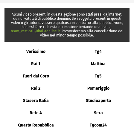
Alcuni video presenti in questa sezione sono stati presi da internet,
quindi valutati di pubblico dominio. Se i soggetti presenti in questi
video o gli autori avessero qualcosa in contrario alla pubblicazione,
basterà fare richiesta di rimozione inviando una mail a:
team_verticali@italiaonline.it
. Provvederemo alla cancellazione del
video nel minor tempo possibile.
Verissimo
Tg4
Rai 1
Mattina
Fuori dal Coro
Tg5
Rai 2
Pomeriggio
Stasera Italia
Studioaperto
Rete 4
Sera
Quarta Repubblica
Tgcom24