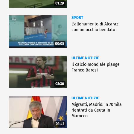
01:29
SPORT
L'allenamento di Alcaraz
con un occhio bendato
00:05
ULTIME NOTIZIE
Il calcio mondiale piange
Franco Baresi
03:36
ULTIME NOTIZIE
Migranti, Madrid: in 70mila
rientrati da Ceuta in
Marocco
01:41