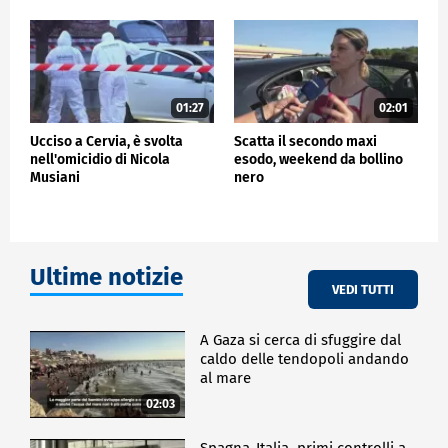
01:27
02:01
Ucciso a Cervia, è svolta
Scatta il secondo maxi
nell'omicidio di Nicola
esodo, weekend da bollino
Musiani
nero
Ultime notizie
VEDI TUTTI
A Gaza si cerca di sfuggire dal
caldo delle tendopoli andando
al mare
02:03
Spagna-Italia, primi controlli a