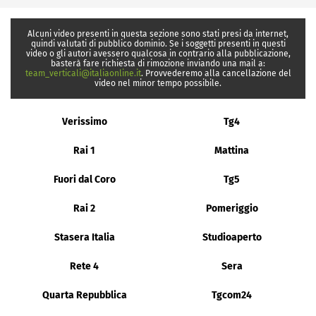
Alcuni video presenti in questa sezione sono stati presi da internet,
quindi valutati di pubblico dominio. Se i soggetti presenti in questi
video o gli autori avessero qualcosa in contrario alla pubblicazione,
basterà fare richiesta di rimozione inviando una mail a:
team_verticali@italiaonline.it
. Provvederemo alla cancellazione del
video nel minor tempo possibile.
Verissimo
Tg4
Rai 1
Mattina
Fuori dal Coro
Tg5
Rai 2
Pomeriggio
Stasera Italia
Studioaperto
Rete 4
Sera
Quarta Repubblica
Tgcom24