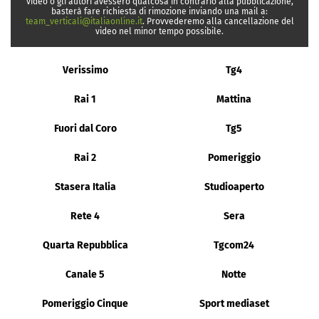
video o gli autori avessero qualcosa in contrario alla pubblicazione,
basterà fare richiesta di rimozione inviando una mail a:
team_verticali@italiaonline.it
. Provvederemo alla cancellazione del
video nel minor tempo possibile.
Verissimo
Tg4
Rai 1
Mattina
Fuori dal Coro
Tg5
Rai 2
Pomeriggio
Stasera Italia
Studioaperto
Rete 4
Sera
Quarta Repubblica
Tgcom24
Canale 5
Notte
Pomeriggio Cinque
Sport mediaset