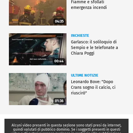
Fiamme e sfollati
emergenza incendi
04:35
INCHIESTE
Garlasco: il soliloquio di
Sempio e le telefonate a
Chiara Poggi
00:44
ULTIME NOTIZIE
Leonardo Bove: "Dopo
Crans sogno il calcio, ci
riuscirò"
01:36
Alcuni video presenti in questa sezione sono stati presi da internet,
quindi valutati di pubblico dominio. Se i soggetti presenti in questi