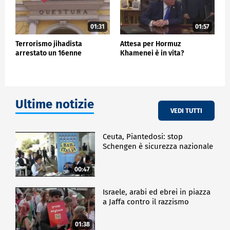
01:31
01:57
Terrorismo jihadista
Attesa per Hormuz
arrestato un 16enne
Khamenei è in vita?
Ultime notizie
VEDI TUTTI
Ceuta, Piantedosi: stop
Schengen è sicurezza nazionale
00:47
Israele, arabi ed ebrei in piazza
a Jaffa contro il razzismo
01:38