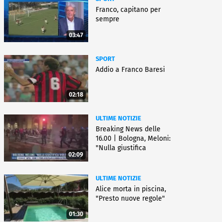
Franco, capitano per
sempre
03:47
SPORT
Addio a Franco Baresi
02:18
ULTIME NOTIZIE
Breaking News delle
16.00 | Bologna, Meloni:
"Nulla giustifica
02:09
violenza"
ULTIME NOTIZIE
Alice morta in piscina,
"Presto nuove regole"
01:30