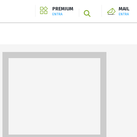
PREMIUM
MAIL
SEARCH
ENTRA
ENTRA
ENTRA