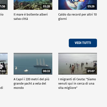
1:56
03:28
05:26
zio
Il mare è bollente alberi
Caldo da record per altri 10
salva città
giorni
VEDI TUTTI
1:03
00:33
01:07
A Capri i 220 metri del più
I migranti di Ceuta: "Siamo
grande yacht a vela del
venuti qui in cerca di una
 di
mondo
vita migliore"