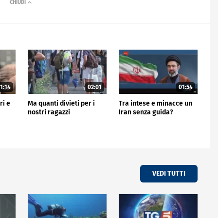
1:14
02:01
01:54
ri e
Ma quanti divieti per i
Tra intese e minacce un
nostri ragazzi
Iran senza guida?
VEDI TUTTI