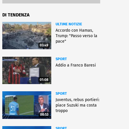
DI TENDENZA
ULTIME NOTIZIE
Accordo con Hamas,
Trump: "Passo verso la
pace"
03:49
SPORT
Addio a Franco Baresi
01:08
SPORT
Juventus, rebus portieri:
piace Suzuki ma costa
troppo
00:53
SPORT