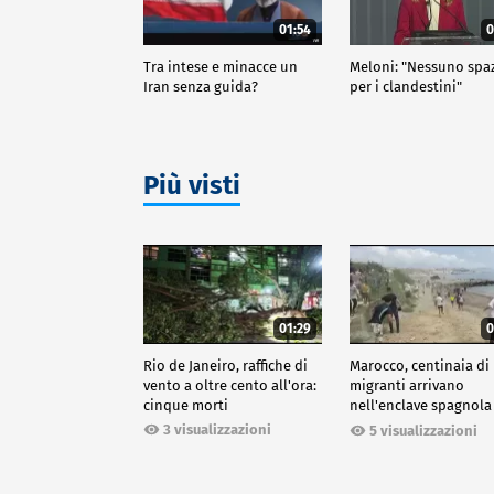
01:54
0
Tra intese e minacce un
Meloni: "Nessuno spa
Iran senza guida?
per i clandestini"
Più visti
01:29
0
Rio de Janeiro, raffiche di
Marocco, centinaia di
vento a oltre cento all'ora:
migranti arrivano
cinque morti
nell'enclave spagnola
Ceuta
3 visualizzazioni
5 visualizzazioni