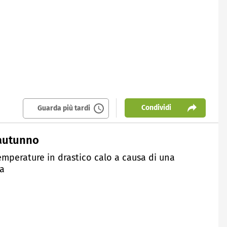
Condividi
Guarda più tardi
 autunno
temperature in drastico calo a causa di una
ia