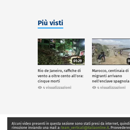
aereo
Più visti
01:29
0
Rio de Janeiro, raffiche di
Marocco, centinaia di
vento a oltre cento all'ora:
migranti arrivano
cinque morti
nell'enclave spagnola
Ceuta
4 visualizzazioni
4 visualizzazioni
Alcuni video presenti in questa sezione sono stati presi da internet, quindi
rimozione inviando una mail a:
team_verticali@italiaonline.it
. Provvedere