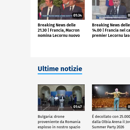
01:34
0
Breaking News delle
Breaking News dell
21.30 | Francia, Macron
14.00 | Francia nel ca
nomina Lecornu nuovo
premier Lecornu las
premier
Ultime notizie
01:47
0
Bulgaria: drone
É decollato con 25.000
proveniente da Romania
dalla Olbia Arena il Jo
esploso in nostro spazio
Summer Party 2026