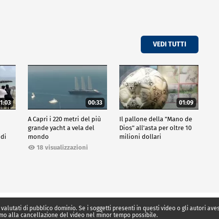
VEDI TUTTI
1:03
00:33
01:09
A Capri i 220 metri del più
Il pallone della "Mano de
grande yacht a vela del
Dios" all'asta per oltre 10
 di
mondo
milioni dollari
18 visualizzazioni
 valutati di pubblico dominio. Se i soggetti presenti in questi video o gli autori av
mo alla cancellazione del video nel minor tempo possibile.