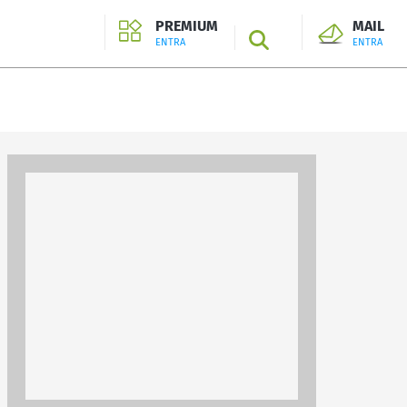
PREMIUM
MAIL
SEARCH
ENTRA
ENTRA
ENTRA