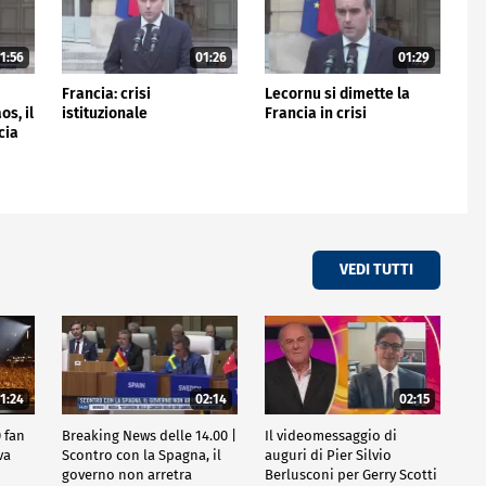
1:56
01:26
01:29
e
Francia: crisi
Lecornu si dimette la
os, il
istituzionale
Francia in crisi
cia
VEDI TUTTI
1:24
02:14
02:15
 fan
Breaking News delle 14.00 |
Il videomessaggio di
va
Scontro con la Spagna, il
auguri di Pier Silvio
governo non arretra
Berlusconi per Gerry Scotti