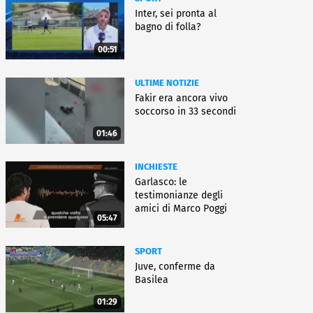
Inter, sei pronta al
bagno di folla?
00:51
ULTIME NOTIZIE
Fakir era ancora vivo
soccorso in 33 secondi
01:46
INCHIESTE
Garlasco: le
testimonianze degli
amici di Marco Poggi
05:47
SPORT
Juve, conferme da
Basilea
01:29