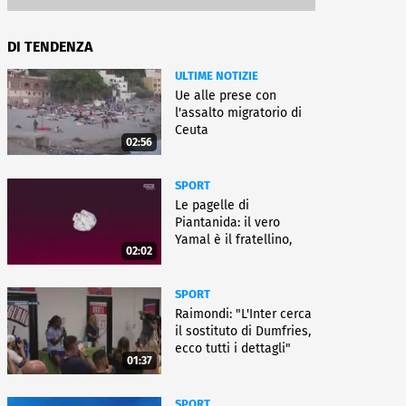
DI TENDENZA
ULTIME NOTIZIE
Ue alle prese con
l'assalto migratorio di
Ceuta
02:56
SPORT
Le pagelle di
Piantanida: il vero
Yamal è il fratellino,
02:02
Paredes cambia sport
SPORT
Raimondi: "L'Inter cerca
il sostituto di Dumfries,
ecco tutti i dettagli"
01:37
SPORT