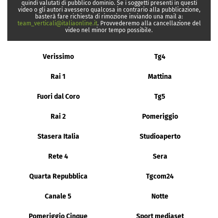
quindi valutati di pubblico dominio. Se i soggetti presenti in questi
video o gli autori avessero qualcosa in contrario alla pubblicazione,
basterà fare richiesta di rimozione inviando una mail a:
team_verticali@italiaonline.it
. Provvederemo alla cancellazione del
video nel minor tempo possibile.
Verissimo
Tg4
Rai 1
Mattina
Fuori dal Coro
Tg5
Rai 2
Pomeriggio
Stasera Italia
Studioaperto
Rete 4
Sera
Quarta Repubblica
Tgcom24
Canale 5
Notte
Pomeriggio Cinque
Sport mediaset