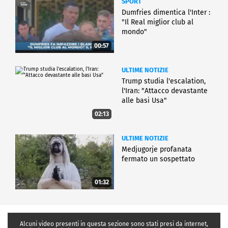
SPORT
Dumfries dimentica l'Inter :
"Il Real miglior club al
mondo"
00:57
ULTIME NOTIZIE
Trump studia l'escalation,
l'Iran: "Attacco devastante
alle basi Usa"
02:13
ULTIME NOTIZIE
Medjugorje profanata
fermato un sospettato
01:32
Alcuni video presenti in questa sezione sono stati presi da internet,