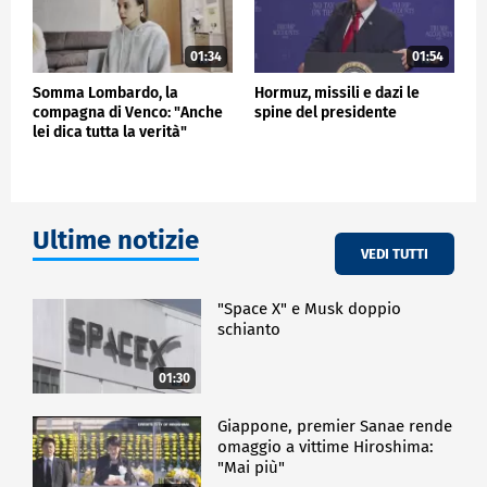
01:34
01:54
Somma Lombardo, la
Hormuz, missili e dazi le
compagna di Venco: "Anche
spine del presidente
lei dica tutta la verità"
Ultime notizie
VEDI TUTTI
"Space X" e Musk doppio
schianto
01:30
Giappone, premier Sanae rende
omaggio a vittime Hiroshima:
"Mai più"