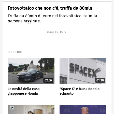
Fotovoltaico che non c'è, truffa da 80mln
Truffa da 80mln di euro nel fotovoltaico, seimila
persone raggirate.
MEDIASET
TG5
SUGGERITI
02:56
01:30
Le novità della casa
"Space X" e Musk doppio
giapponese Honda
schianto