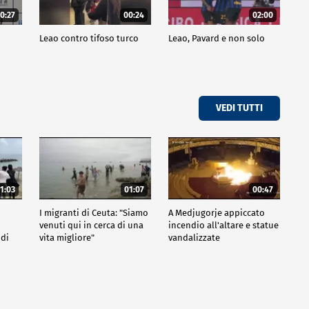
0:27
00:24
02:00
a
Leao contro tifoso turco
Leao, Pavard e non solo
VEDI TUTTI
1:03
01:07
00:47
I migranti di Ceuta: "Siamo
A Medjugorje appiccato
venuti qui in cerca di una
incendio all'altare e statue
 di
vita migliore"
vandalizzate