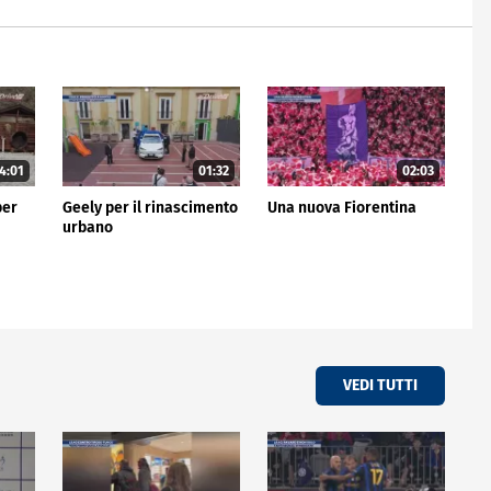
4:01
01:32
02:03
per
Geely per il rinascimento
Una nuova Fiorentina
urbano
VEDI TUTTI