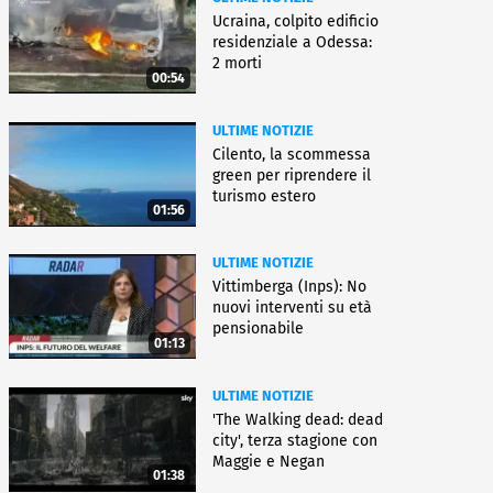
Ucraina, colpito edificio
residenziale a Odessa:
2 morti
00:54
ULTIME NOTIZIE
Cilento, la scommessa
green per riprendere il
turismo estero
01:56
ULTIME NOTIZIE
Vittimberga (Inps): No
nuovi interventi su età
pensionabile
01:13
ULTIME NOTIZIE
'The Walking dead: dead
city', terza stagione con
Maggie e Negan
01:38