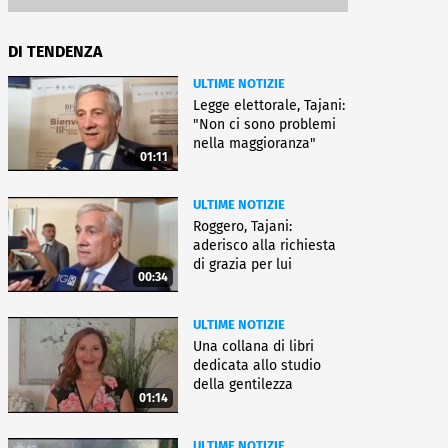
DI TENDENZA
ULTIME NOTIZIE
Legge elettorale, Tajani:
"Non ci sono problemi
nella maggioranza"
01:11
ULTIME NOTIZIE
Roggero, Tajani:
aderisco alla richiesta
di grazia per lui
00:34
ULTIME NOTIZIE
Una collana di libri
dedicata allo studio
della gentilezza
01:14
ULTIME NOTIZIE