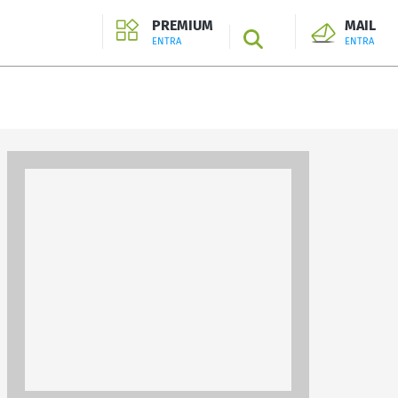
PREMIUM
MAIL
SEARCH
ENTRA
ENTRA
ENTRA