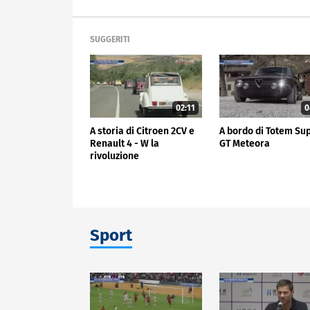
SUGGERITI
02:11
0
A storia di Citroen 2CV e
A bordo di Totem Su
Renault 4 - W la
GT Meteora
rivoluzione
Sport