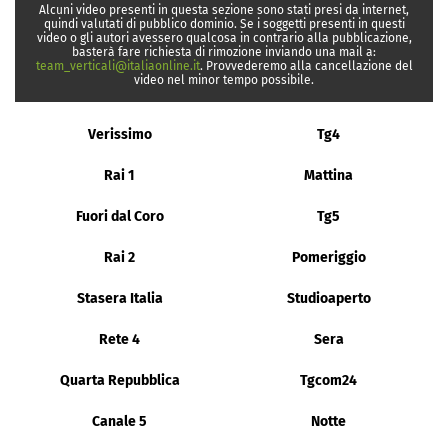
Alcuni video presenti in questa sezione sono stati presi da internet,
quindi valutati di pubblico dominio. Se i soggetti presenti in questi
video o gli autori avessero qualcosa in contrario alla pubblicazione,
basterà fare richiesta di rimozione inviando una mail a:
team_verticali@italiaonline.it
. Provvederemo alla cancellazione del
video nel minor tempo possibile.
Verissimo
Tg4
Rai 1
Mattina
Fuori dal Coro
Tg5
Rai 2
Pomeriggio
Stasera Italia
Studioaperto
Rete 4
Sera
Quarta Repubblica
Tgcom24
Canale 5
Notte