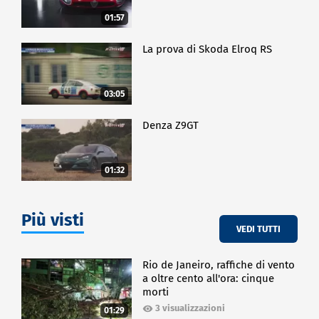
01:57
La prova di Skoda Elroq RS
03:05
Denza Z9GT
01:32
Più visti
VEDI TUTTI
Rio de Janeiro, raffiche di vento
a oltre cento all'ora: cinque
morti
3 visualizzazioni
01:29