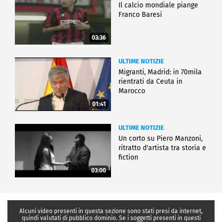
Il calcio mondiale piange
Franco Baresi
03:36
ULTIME NOTIZIE
Migranti, Madrid: in 70mila
rientrati da Ceuta in
Marocco
01:41
ULTIME NOTIZIE
Un corto su Piero Manzoni,
ritratto d'artista tra storia e
fiction
03:00
Alcuni video presenti in questa sezione sono stati presi da internet,
quindi valutati di pubblico dominio. Se i soggetti presenti in questi