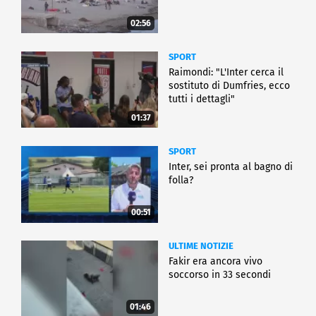
02:56
SPORT
Raimondi: "L'Inter cerca il
sostituto di Dumfries, ecco
tutti i dettagli"
01:37
SPORT
Inter, sei pronta al bagno di
folla?
00:51
ULTIME NOTIZIE
Fakir era ancora vivo
soccorso in 33 secondi
01:46