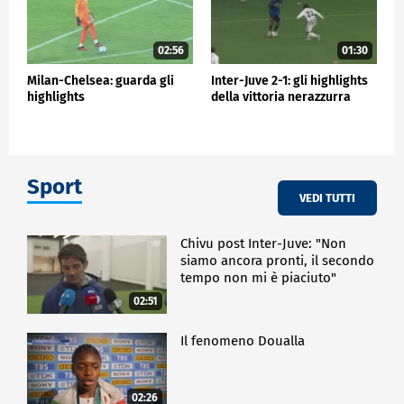
02:56
01:30
Milan-Chelsea: guarda gli
Inter-Juve 2-1: gli highlights
highlights
della vittoria nerazzurra
Sport
VEDI TUTTI
Chivu post Inter-Juve: "Non
siamo ancora pronti, il secondo
tempo non mi è piaciuto"
02:51
Il fenomeno Doualla
02:26