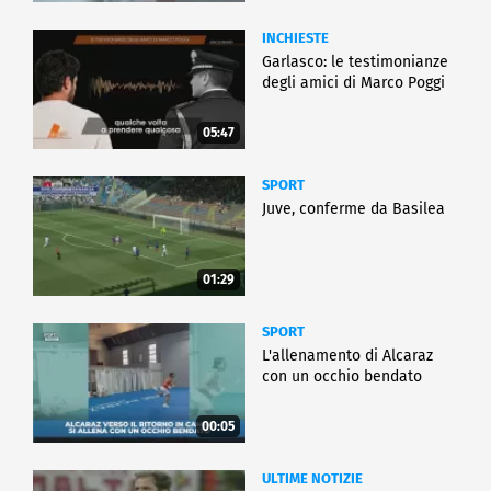
INCHIESTE
Garlasco: le testimonianze
degli amici di Marco Poggi
05:47
SPORT
Juve, conferme da Basilea
01:29
SPORT
L'allenamento di Alcaraz
con un occhio bendato
00:05
ULTIME NOTIZIE