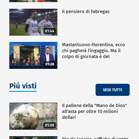
Il pensiero di Fabregas
01:44
Mastantuono-Fiorentina, ecco
chi pagherà l'ingaggio. Ma il
colpo di giornata è del
Frosinone"
01:28
Più visti
VEDI TUTTI
Il pallone della "Mano de Dios"
all'asta per oltre 10 milioni
dollari
01:09
Rio de Janeiro, raffiche di vento