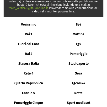
video o gli autori avessero qualcosa in contrario alla pubblicazione,
basterà fare richiesta di rimozione inviando una mail a:
team_verticali@italiaonline.it
. Provvederemo alla cancellazione del
video nel minor tempo possibile.
Verissimo
Tg4
Rai 1
Mattina
Fuori dal Coro
Tg5
Rai 2
Pomeriggio
Stasera Italia
Studioaperto
Rete 4
Sera
Quarta Repubblica
Tgcom24
Canale 5
Notte
Pomeriggio Cinque
Sport mediaset