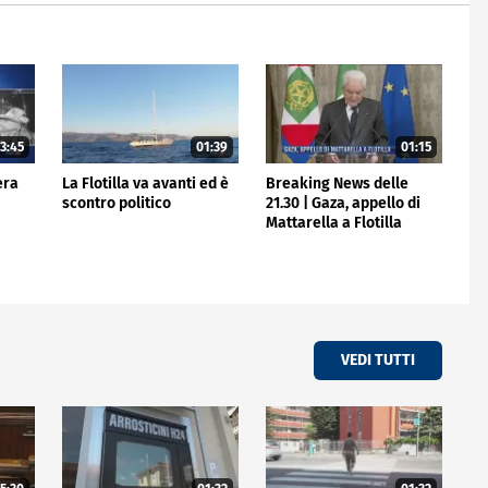
3:45
01:39
01:15
era
La Flotilla va avanti ed è
Breaking News delle
scontro politico
21.30 | Gaza, appello di
Mattarella a Flotilla
VEDI TUTTI