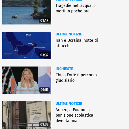
Tragedie nell'acqua, 5
morti in poche ore
01:17
ULTIME NOTIZIE
Iran e Ucraina, notte di
attacchi
03:32
INCHIESTE
Chico Forti: il percorso
giudiziario
01:51
ULTIME NOTIZIE
Arezzo, a Foiano la
punizione scolastica
diventa una
01:33
rieducazione