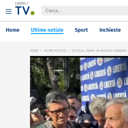
LIBERO
/
Home
Ultime notizie
Sport
Inchieste
HOME
ULTIME NOTIZIE
FLOTILLA, TAJANI: MI AUGURO CAMBINO 