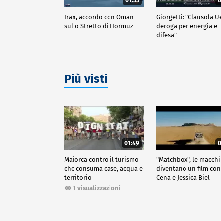
01:55
0
Iran, accordo con Oman
Giorgetti: "Clausola U
sullo Stretto di Hormuz
deroga per energia e
difesa"
Più visti
01:49
0
Maiorca contro il turismo
"Matchbox", le macch
che consuma case, acqua e
diventano un film con
territorio
Cena e Jessica Biel
1 visualizzazioni