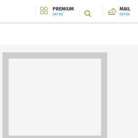
PREMIUM
MAIL
SEARCH
ENTRA
ENTRA
ENTRA