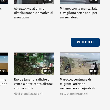
5:30
01:32
01:32
e,
Abruzzo, via al primo
Milano, con la giunta Sala
distributore automatico di
ci vogliono sette anni per
arrosticini
un semaforo
VEDI TUTTI
1:36
01:29
01:03
inine
Rio de Janeiro, raffiche di
Marocco, centinaia di
 John
vento a oltre cento all'ora:
migranti arrivano
cinque morti
nell'enclave spagnola di
Ceuta
5 visualizzazioni
4 visualizzazioni