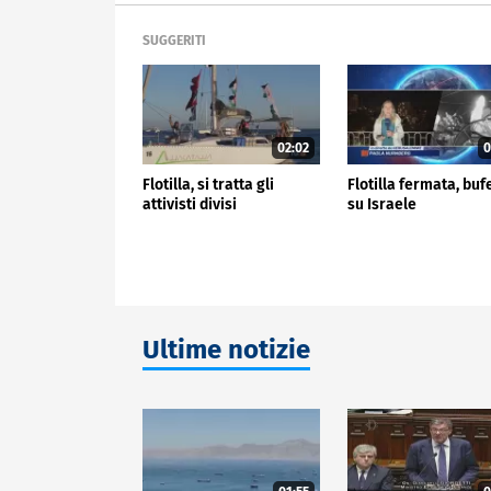
SUGGERITI
02:02
0
Flotilla, si tratta gli
Flotilla fermata, buf
attivisti divisi
su Israele
Ultime notizie