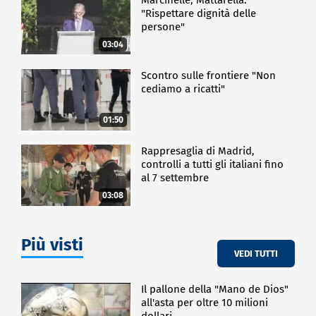
estensione delle politiche israeliane di punizione
"Rispettare dignità delle
collettiva e di affamamento dei palestinesi a Gaza".
persone"
Il ministero degli Esteri israeliano ha definito
03:04
l'operazione come "una trovata pubblicitaria" al
servizio di Hamas.
Scontro sulle frontiere "Non
cediamo a ricatti"
"Un'altra flotilla di pubbliche relazioni è giunta al
termine. Tutti i 430 attivisti sono stati trasferiti su
navi israeliane e stanno raggiungendo Israele, dove
01:50
potranno incontrare i loro rappresentanti consolari",
ha dichiarato martedì in tarda serata un portavoce
Rappresaglia di Madrid,
del ministero degli Esteri.
controlli a tutti gli italiani fino
al 7 settembre
03:08
ESTERI
Più visti
VEDI TUTTI
Il pallone della "Mano de Dios"
all'asta per oltre 10 milioni