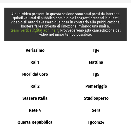
Alcuni video presenti in questa sezione sono stati presi da internet,
quindi valutati di pubblico dominio. Se i soggetti presenti in questi
video o gli autori avessero qualcosa in contrario alla pubblicazione,
basterà fare richiesta di rimozione inviando una mail a:
team_verticali@italiaonline.it
. Provvederemo alla cancellazione del
video nel minor tempo possibile.
Verissimo
Tg4
Rai 1
Mattina
Fuori dal Coro
Tg5
Rai 2
Pomeriggio
Stasera Italia
Studioaperto
Rete 4
Sera
Quarta Repubblica
Tgcom24