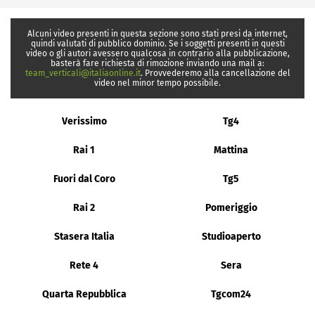
Alcuni video presenti in questa sezione sono stati presi da internet,
quindi valutati di pubblico dominio. Se i soggetti presenti in questi
video o gli autori avessero qualcosa in contrario alla pubblicazione,
basterà fare richiesta di rimozione inviando una mail a:
team_verticali@italiaonline.it
. Provvederemo alla cancellazione del
video nel minor tempo possibile.
Verissimo
Tg4
Rai 1
Mattina
Fuori dal Coro
Tg5
Rai 2
Pomeriggio
Stasera Italia
Studioaperto
Rete 4
Sera
Quarta Repubblica
Tgcom24