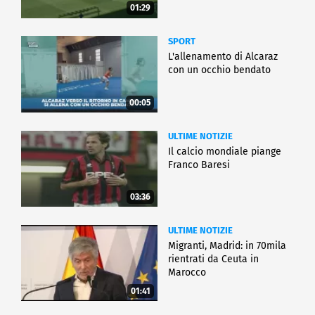
01:29
SPORT
L'allenamento di Alcaraz
con un occhio bendato
00:05
ULTIME NOTIZIE
Il calcio mondiale piange
Franco Baresi
03:36
ULTIME NOTIZIE
Migranti, Madrid: in 70mila
rientrati da Ceuta in
Marocco
01:41