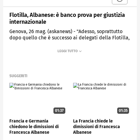
Flotilla, Albanese: è banco prova per giustizia
internazionale
Genova, 26 mag. (askanews) - "Adesso, soprattutto
dopo quello che è successo ai delegati della Flotilla,
è necessario che ci sia una risposta forte, non solo
della politica, ma dell'autorità giudiziaria, perché
sono stati commessi atti di maltrattamenti e
probabilmente torture da quello che emerge dalle
prime dichiarazioni che sono trapelate. Questo è il
banco di prova della giustizia internazionale". Lo ha
SUGGERITI
detto Francesca Albanese, relatrice speciale delle
Nazioni Unite sui territori palestinesi occupati, a
margine della presentazione a Genova del suo nuovo
libro "La luce del risveglio".
01:37
01:35
ESTERI
Francia e Germania
La Francia chiede le
chiedono le dimissioni di
dimissioni di Francesca
Francesca Albanese
Albanese