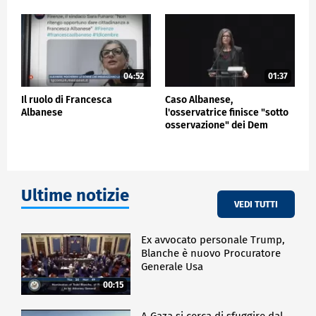
04:52
01:37
Il ruolo di Francesca
Caso Albanese,
Albanese
l'osservatrice finisce "sotto
osservazione" dei Dem
Ultime notizie
VEDI TUTTI
Ex avvocato personale Trump,
Blanche è nuovo Procuratore
Generale Usa
00:15
A Gaza si cerca di sfuggire dal