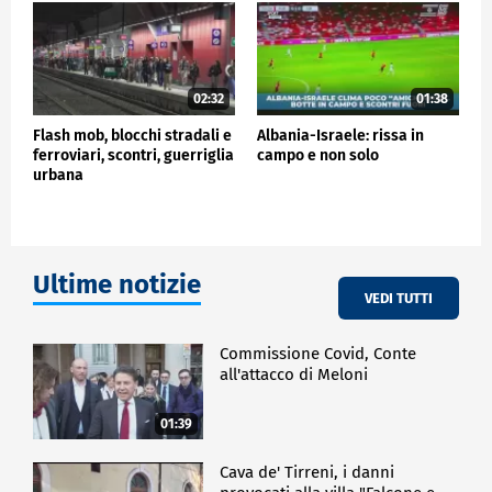
02:32
01:38
Flash mob, blocchi stradali e
Albania-Israele: rissa in
ferroviari, scontri, guerriglia
campo e non solo
urbana
Ultime notizie
VEDI TUTTI
Commissione Covid, Conte
all'attacco di Meloni
01:39
Cava de' Tirreni, i danni