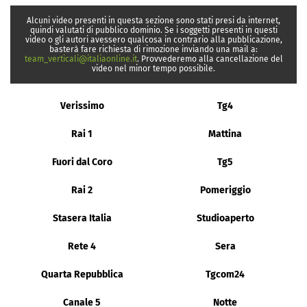
Alcuni video presenti in questa sezione sono stati presi da internet,
quindi valutati di pubblico dominio. Se i soggetti presenti in questi
video o gli autori avessero qualcosa in contrario alla pubblicazione,
basterà fare richiesta di rimozione inviando una mail a:
team_verticali@italiaonline.it
. Provvederemo alla cancellazione del
video nel minor tempo possibile.
Verissimo
Tg4
Rai 1
Mattina
Fuori dal Coro
Tg5
Rai 2
Pomeriggio
Stasera Italia
Studioaperto
Rete 4
Sera
Quarta Repubblica
Tgcom24
Canale 5
Notte