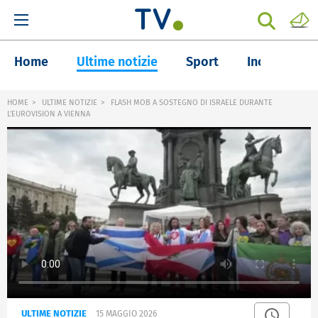
Home
Ultime notizie
Sport
Inchieste
HOME
ULTIME NOTIZIE
FLASH MOB A SOSTEGNO DI ISRAELE DURANTE
L'EUROVISION A VIENNA
ULTIME NOTIZIE
15 MAGGIO 2026