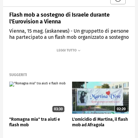
Flash mob a sostegno di Israele durante
l'Eurovision a Vienna
Vienna, 15 mag. (askanews) - Un gruppetto di persone
ha partecipato a un flash mob organizzato a sostegno
di Israele durante l'Eurovision a Vienna nel giorno in
cui il concorrente israeliano Noam Bettan era in gara.
Con la canzone 'Michelle', scritta in tre lingue
(ebraico, inglese e francese) ha conquistato un posto
in finale. Cinque paesi si sono ritirati dal concorso
canoro di quest'anno a causa della partecipazione
SUGGERITI
di Israele: il più grande boicottaggio politico nella
storia dello show, che risale al 1956. "Penso che sia
ingiusto cercare di escludere Israele", afferma
Malina, che partecipa al flash mob, aggiungendo:
"Penso che sia molto sbagliato da parte di questi
03:30
02:20
altri paesi cercare di boicottare Israele".
"Romagna mia" tra aiuti e
L'omicidio di Martina, il flash
flash mob
mob ad Afragola
SPETTACOLO