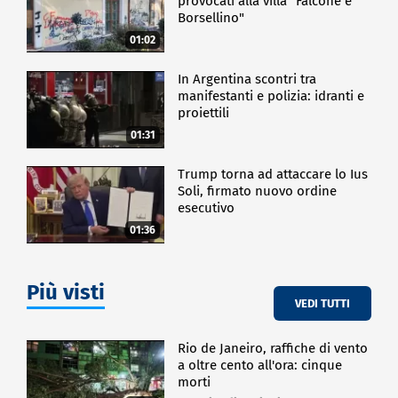
provocati alla villa "Falcone e
Borsellino"
01:02
In Argentina scontri tra
manifestanti e polizia: idranti e
proiettili
01:31
Trump torna ad attaccare lo Ius
Soli, firmato nuovo ordine
esecutivo
01:36
Più visti
VEDI TUTTI
Rio de Janeiro, raffiche di vento
a oltre cento all'ora: cinque
morti