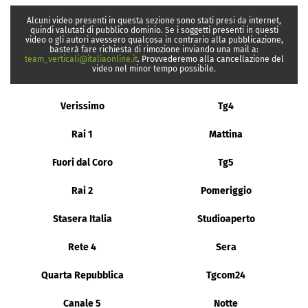
Alcuni video presenti in questa sezione sono stati presi da internet,
quindi valutati di pubblico dominio. Se i soggetti presenti in questi
video o gli autori avessero qualcosa in contrario alla pubblicazione,
basterà fare richiesta di rimozione inviando una mail a:
team_verticali@italiaonline.it
. Provvederemo alla cancellazione del
video nel minor tempo possibile.
Verissimo
Tg4
Rai 1
Mattina
Fuori dal Coro
Tg5
Rai 2
Pomeriggio
Stasera Italia
Studioaperto
Rete 4
Sera
Quarta Repubblica
Tgcom24
Canale 5
Notte