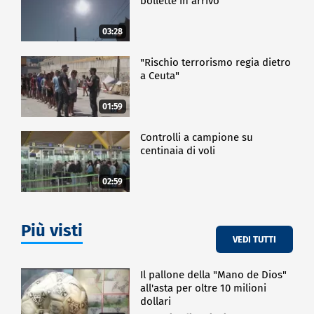
bollette in arrivo
03:28
"Rischio terrorismo regia dietro
a Ceuta"
01:59
Controlli a campione su
centinaia di voli
02:59
Più visti
VEDI TUTTI
Il pallone della "Mano de Dios"
all'asta per oltre 10 milioni
dollari