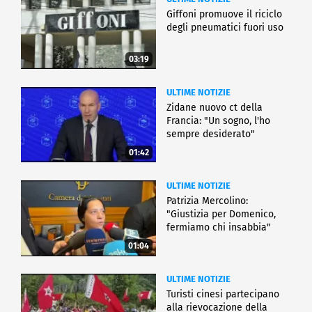
Giffoni promuove il riciclo
degli pneumatici fuori uso
03:19
ULTIME NOTIZIE
Zidane nuovo ct della
Francia: "Un sogno, l'ho
sempre desiderato"
01:42
ULTIME NOTIZIE
Patrizia Mercolino:
"Giustizia per Domenico,
fermiamo chi insabbia"
01:04
ULTIME NOTIZIE
Turisti cinesi partecipano
alla rievocazione della