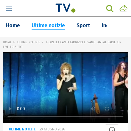
Home
Ultime notizie
Sport
Inchieste
HOME
ULTIME NOTIZIE
'FIORELLA CANTA FABRIZIO E IVANO: ANIME SALVE' UN
LIVE TRIBUTO
ULTIME NOTIZIE
29 GIUGNO 2026