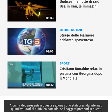
Undicesima notte di raid
Usa in Iran, le immagini
01:03
ULTIME NOTIZIE
Strage delle Marmore
schianto spaventoso
02:06
SPORT
Cristiano Ronaldo: relax in
piscina con Georgina dopo
il Mondiale
00:32
Alcuni video presenti in questa sezione sono stati presi da internet,
quindi valutati di pubblico dominio. Se i soggetti presenti in questi