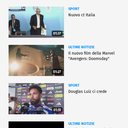
SPORT
Nuovo ct Italia
01:37
ULTIME NOTIZIE
Il nuovo film della Marvel
"Avengers: Doomsday"
01:27
SPORT
Douglas Luiz ci crede
01:51
ULTIME NOTIZIE