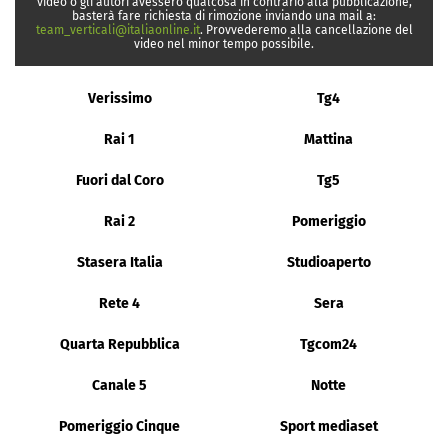
video o gli autori avessero qualcosa in contrario alla pubblicazione,
basterà fare richiesta di rimozione inviando una mail a:
team_verticali@italiaonline.it
. Provvederemo alla cancellazione del
video nel minor tempo possibile.
Verissimo
Tg4
Rai 1
Mattina
Fuori dal Coro
Tg5
Rai 2
Pomeriggio
Stasera Italia
Studioaperto
Rete 4
Sera
Quarta Repubblica
Tgcom24
Canale 5
Notte
Pomeriggio Cinque
Sport mediaset