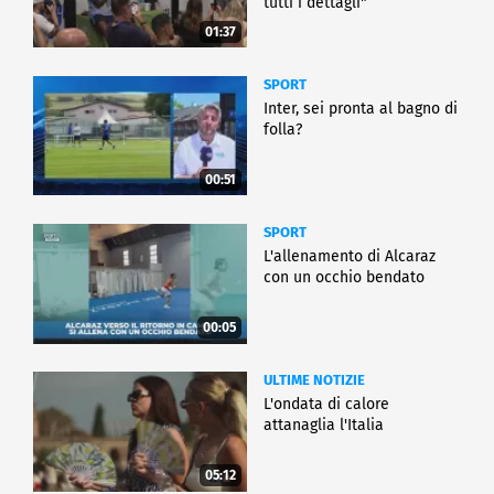
tutti i dettagli"
01:37
SPORT
Inter, sei pronta al bagno di
folla?
00:51
SPORT
L'allenamento di Alcaraz
con un occhio bendato
00:05
ULTIME NOTIZIE
L'ondata di calore
attanaglia l'Italia
05:12