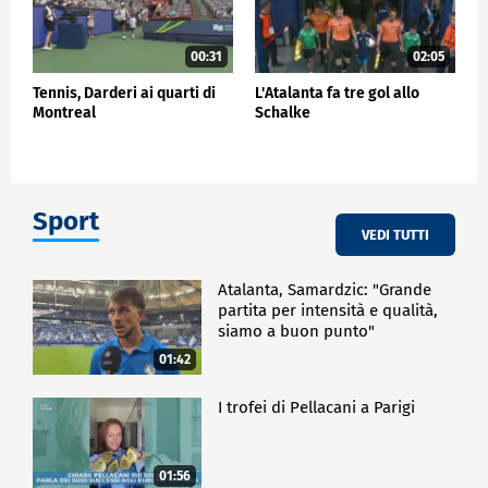
00:31
02:05
Tennis, Darderi ai quarti di
L'Atalanta fa tre gol allo
Montreal
Schalke
Sport
VEDI TUTTI
Atalanta, Samardzic: "Grande
partita per intensità e qualità,
siamo a buon punto"
01:42
I trofei di Pellacani a Parigi
01:56