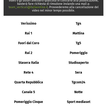
video o gli autori avessero qualcosa in contrario alla pubblicazione,
basterà fare richiesta di rimozione inviando una mail a:
team_verticali@italiaonline.it
. Provvederemo alla cancellazione del
video nel minor tempo possibile.
Verissimo
Tg4
Rai 1
Mattina
Fuori dal Coro
Tg5
Rai 2
Pomeriggio
Stasera Italia
Studioaperto
Rete 4
Sera
Quarta Repubblica
Tgcom24
Canale 5
Notte
Pomeriggio Cinque
Sport mediaset