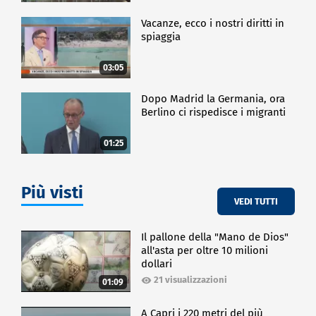
Vacanze, ecco i nostri diritti in
spiaggia
03:05
Dopo Madrid la Germania, ora
Berlino ci rispedisce i migranti
01:25
Più visti
VEDI TUTTI
Il pallone della "Mano de Dios"
all'asta per oltre 10 milioni
dollari
21 visualizzazioni
01:09
A Capri i 220 metri del più