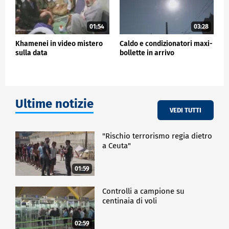
01:54
03:28
Khamenei in video mistero
Caldo e condizionatori maxi-
sulla data
bollette in arrivo
Ultime notizie
VEDI TUTTI
"Rischio terrorismo regia dietro
a Ceuta"
01:59
Controlli a campione su
centinaia di voli
02:59