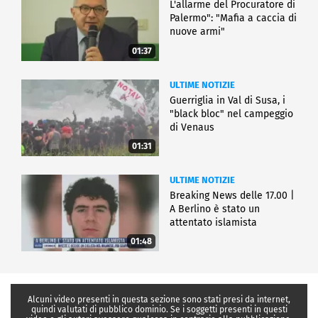
L'allarme del Procuratore di
Palermo": "Mafia a caccia di
nuove armi"
01:37
ULTIME NOTIZIE
Guerriglia in Val di Susa, i
"black bloc" nel campeggio
di Venaus
01:31
ULTIME NOTIZIE
Breaking News delle 17.00 |
A Berlino è stato un
attentato islamista
01:48
Alcuni video presenti in questa sezione sono stati presi da internet,
quindi valutati di pubblico dominio. Se i soggetti presenti in questi