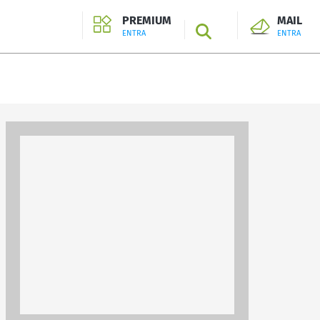
PREMIUM
MAIL
SEARCH
ENTRA
ENTRA
ENTRA