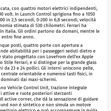
ata, con quattro motori elettrici indipendenti,
0 volt. In Launch Control sprigiona fino a 1050
100 in 2,5 secondi, 0-200 in 6,8 secondi, velocità
nomia stimata di 530 chilometri. Ferrari ha
n Italia. Gli ordini partono da domani, mentre le
 entro fine anno.
inque posti, quattro porte con apertura a
nde abitabilità per i passeggeri seduti dietro e
n è stato progettato con LoveFrom dell'ex Apple
o Stile Ferrari, e si distingue per la grande glass
hi da 23 e 24 pollici. Gli interni uniscono pelle,
entrale orientabile e numerosi tasti fisici, in
i dominati dai maxi-schermi.
no Vehicle Control Unit, trazione integrale
i attive e ruote posteriori sterzanti
ll active corner, che dà la sensazione di guidare
 sound non è sintetico e non simula un motore
wertrain elettrico e può accompagnare la guida