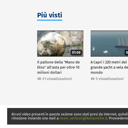
Più visti
01:09
0
Il pallone della "Mano de
A Capri i 220 metri del
Dios" all'asta per oltre 10
grande yacht a vela de
milioni dollari
mondo
21 visualizzazioni
5 visualizzazioni
Alcuni video presenti in questa sezione sono stati presi da internet, quindi
rimozione inviando una mail a:
team_verticali@italiaonline.it
. Provvedere