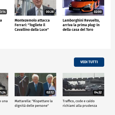
3:14
00:28
02:00
la
Montezemolo attacca
Lamborghini Revuelto,
Ferrari: "Togliete il
arriva la prima plug-in
Cavallino dalla Luce"
della casa del Toro
VEDI TUTTI
1:24
02:12
04:32
po una
Mattarella: "Rispettare la
Traffico, code e caldo
dignità delle persone"
richiami alla prudenza