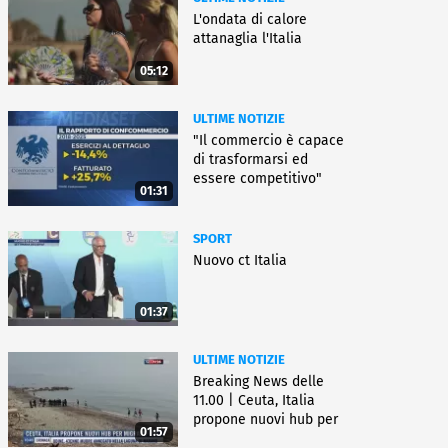
L'ondata di calore
attanaglia l'Italia
05:12
ULTIME NOTIZIE
"Il commercio è capace
di trasformarsi ed
essere competitivo"
01:31
SPORT
Nuovo ct Italia
01:37
ULTIME NOTIZIE
Breaking News delle
11.00 | Ceuta, Italia
propone nuovi hub per
01:57
migranti