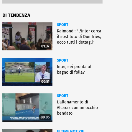
DI TENDENZA
SPORT
Raimondi: "L'Inter cerca
il sostituto di Dumfries,
ecco tutti i dettagli"
01:37
SPORT
Inter, sei pronta al
bagno di folla?
00:51
SPORT
L'allenamento di
Alcaraz con un occhio
bendato
00:05
ULTIME NOTIZIE