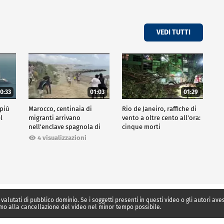
VEDI TUTTI
0:33
01:03
01:29
 più
Marocco, centinaia di
Rio de Janeiro, raffiche di
l
migranti arrivano
vento a oltre cento all'ora:
nell'enclave spagnola di
cinque morti
Ceuta
4 visualizzazioni
 valutati di pubblico dominio. Se i soggetti presenti in questi video o gli autori av
mo alla cancellazione del video nel minor tempo possibile.