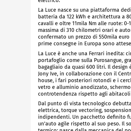
elettrico.
La Luce nasce su una piattaforma dedic
batteria da 122 kWh e architettura a 80
cavalli e oltre 11mila Nm alle ruote: 0-
massima di 310 chilometri orari e auto
confermato un prezzo di 550mila euro i
prime consegne in Europa sono attese
La Luce è anche una Ferrari inedita: c
portafoglio come sulla Purosangue, gra
bagagliaio da quasi 600 litri. Il desig
Jony Ive, in collaborazione con il Centr
house, i fari posteriori rotondi e i cerc
vetro e alluminio anodizzato, schermo c
controtendenza rispetto agli abitacol
Dal punto di vista tecnologico debutta
elettrica, torque vectoring, sospension
indipendenti. Un pacchetto definito fu
un'auto agile rispetto al suo peso. Il
termico: nasce dalla meccanica del po