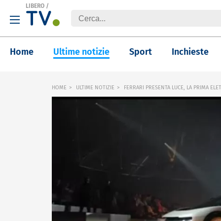
LIBERO
/
Home
Ultime notizie
Sport
Inchieste
HOME
ULTIME NOTIZIE
FERRARI PRESENTA LUCE, LA PRIMA ELE