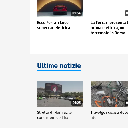
01:54
0
Ecco Ferrari Luce
La Ferrari presenta 
supercar elettrica
prima elettrica, un
terremoto in Borsa
Ultime notizie
01:25
0
Stretto di Hormuz le
Travolge i ciclisti do
condizioni dell'Iran
lite