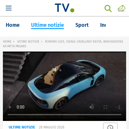
Home
Ultime notizie
Sport
Inchieste
HOME
ULTIME NOTIZIE
FERRARI LUCE, VIGNA: CAVALLINO RESTA, INNOVAZIONE
VA FATTA PAGARE
ULTIME NOTIZIE
28 MAGGIO 2026