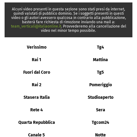
Alcuni video presenti in questa sezione sono stati presi da internet,
quindi valutati di pubblico dominio. Se i soggetti presenti in questi
video o gli autori avessero qualcosa in contrario alla pubblicazione,
basterà fare richiesta di rimozione inviando una mail a:
team_verticali@italiaonline.it
. Provvederemo alla cancellazione del
video nel minor tempo possibile.
Verissimo
Tg4
Rai 1
Mattina
Fuori dal Coro
Tg5
Rai 2
Pomeriggio
Stasera Italia
Studioaperto
Rete 4
Sera
Quarta Repubblica
Tgcom24
Canale 5
Notte