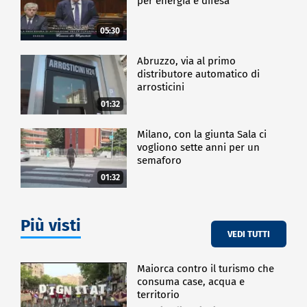
per energia e difesa"
motori termici, mentre il Ceo della rivale
Lamborghini, Stephan Winkelmann, ha detto di non
05:30
godere delle difficoltà altrui, ma di essere felice se
le cose vanno bene: siamo dei gentiluomini ha detto.
Abruzzo, via al primo
Per Vigna, comunque la strada è tracciata: Ferrari va
distributore automatico di
avanti con Luce e, come spesso accade a Maranello,
arrosticini
farà parlare il prodotto.
01:32
ECONOMIA
Milano, con la giunta Sala ci
vogliono sette anni per un
semaforo
01:32
Più visti
VEDI TUTTI
Maiorca contro il turismo che
consuma case, acqua e
territorio