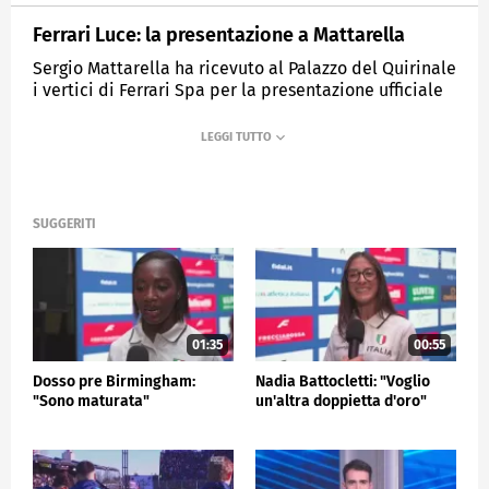
Ferrari Luce: la presentazione a Mattarella
Sergio Mattarella ha ricevuto al Palazzo del Quirinale
i vertici di Ferrari Spa per la presentazione ufficiale
della nuova Ferrari Luce, l'attesissimo modello ad
alimentazione interamente elettrica della casa di
Maranello
MEDIASET
SPORTMEDIASET
SUGGERITI
01:35
00:55
Dosso pre Birmingham:
Nadia Battocletti: "Voglio
"Sono maturata"
un'altra doppietta d'oro"