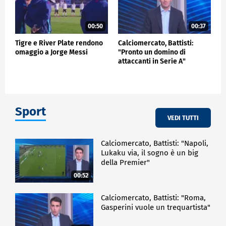
00:50
00:37
Tigre e River Plate rendono
Calciomercato, Battisti:
omaggio a Jorge Messi
"Pronto un domino di
attaccanti in Serie A"
Sport
VEDI TUTTI
Calciomercato, Battisti: "Napoli,
Lukaku via, il sogno è un big
della Premier"
00:52
Calciomercato, Battisti: "Roma,
Gasperini vuole un trequartista"