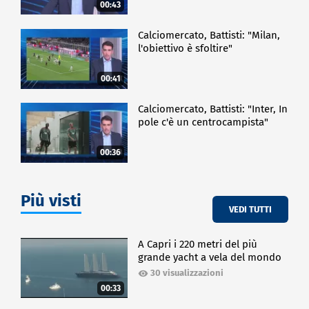
00:43
Calciomercato, Battisti: "Milan,
l'obiettivo è sfoltire"
00:41
Calciomercato, Battisti: "Inter, In
pole c'è un centrocampista"
00:36
Più visti
VEDI TUTTI
A Capri i 220 metri del più
grande yacht a vela del mondo
30 visualizzazioni
00:33