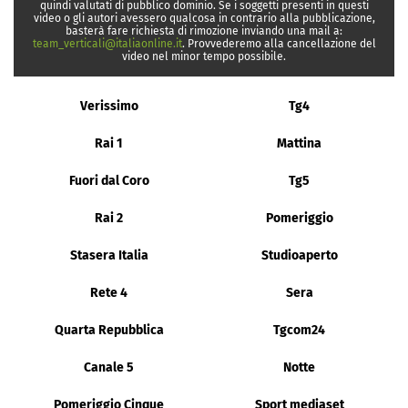
quindi valutati di pubblico dominio. Se i soggetti presenti in questi
video o gli autori avessero qualcosa in contrario alla pubblicazione,
basterà fare richiesta di rimozione inviando una mail a:
team_verticali@italiaonline.it
. Provvederemo alla cancellazione del
video nel minor tempo possibile.
Verissimo
Tg4
Rai 1
Mattina
Fuori dal Coro
Tg5
Rai 2
Pomeriggio
Stasera Italia
Studioaperto
Rete 4
Sera
Quarta Repubblica
Tgcom24
Canale 5
Notte
Pomeriggio Cinque
Sport mediaset