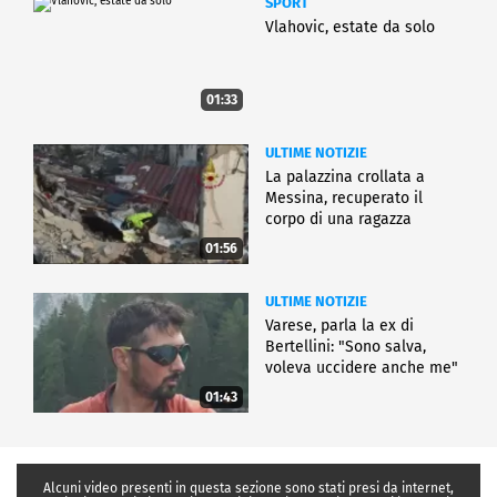
SPORT
Vlahovic, estate da solo
01:33
ULTIME NOTIZIE
La palazzina crollata a
Messina, recuperato il
corpo di una ragazza
01:56
ULTIME NOTIZIE
Varese, parla la ex di
Bertellini: "Sono salva,
voleva uccidere anche me"
01:43
Alcuni video presenti in questa sezione sono stati presi da internet,